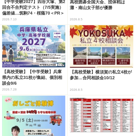
【中学受験2027】四谷大塚、第2
高校囲碁全国大会、団体戦は
回合不合判定テスト（7/5実施）
灘・南山女子部が優勝
偏差値…筑駒74・桜蔭70＜PR＞
2026.7.10
2026.8.5
【高校受験】【中学受験】兵庫
【高校受験】横須賀の私立4校が
県内の私立31校が集結、個別相
参加…合同相談会10/12
談会9/6
2026.7.28
2026.8.5