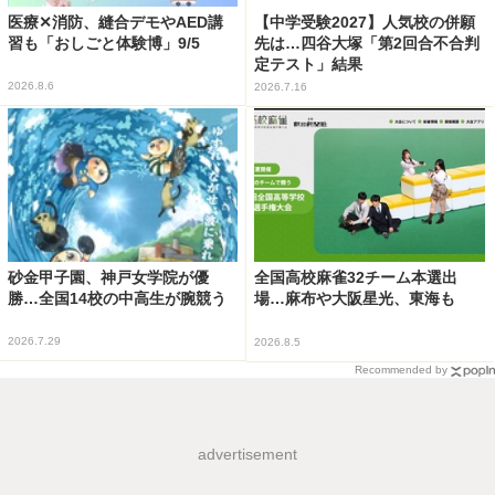
医療✕消防、縫合デモやAED講
【中学受験2027】人気校の併願
習も「おしごと体験博」9/5
先は…四谷大塚「第2回合不合判
定テスト」結果
2026.8.6
2026.7.16
砂金甲子園、神戸女学院が優
全国高校麻雀32チーム本選出
勝…全国14校の中高生が腕競う
場…麻布や大阪星光、東海も
2026.7.29
2026.8.5
Recommended by
advertisement