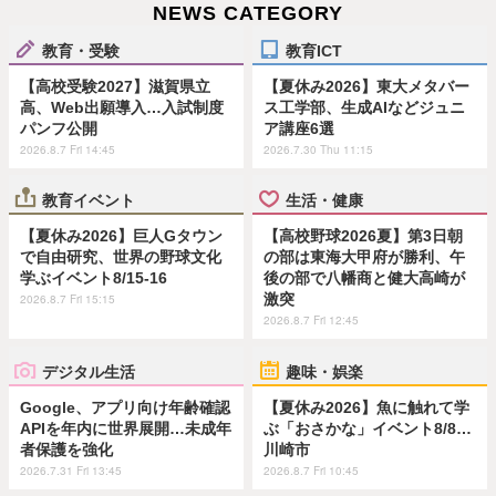
NEWS CATEGORY
教育・受験
教育ICT
【高校受験2027】滋賀県立
【夏休み2026】東大メタバー
高、Web出願導入…入試制度
ス工学部、生成AIなどジュニ
パンフ公開
ア講座6選
2026.8.7 Fri 14:45
2026.7.30 Thu 11:15
教育イベント
生活・健康
【夏休み2026】巨人Gタウン
【高校野球2026夏】第3日朝
で自由研究、世界の野球文化
の部は東海大甲府が勝利、午
学ぶイベント8/15-16
後の部で八幡商と健大高崎が
激突
2026.8.7 Fri 15:15
2026.8.7 Fri 12:45
デジタル生活
趣味・娯楽
Google、アプリ向け年齢確認
【夏休み2026】魚に触れて学
APIを年内に世界展開…未成年
ぶ「おさかな」イベント8/8…
者保護を強化
川崎市
2026.7.31 Fri 13:45
2026.8.7 Fri 10:45