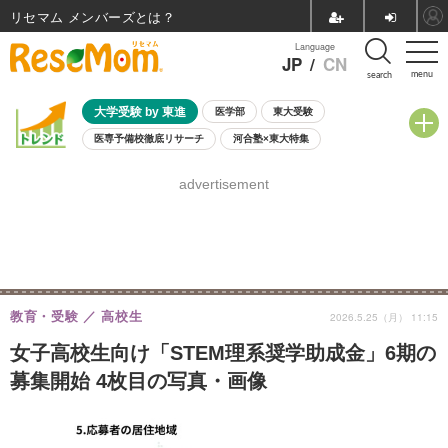
リセマム メンバーズ
Language
JP
/
CN
menu
search
大学受験 by 東進
医学部
東大受験
医専予備校徹底リサーチ
河合塾×東大特集
親子で考える大学選び
高校受験
中学受験
小学校受験
advertisement
共通テスト
夏休み
8月開催学校説明会・相談会
8月開催イベント・WS
全国公立高校 過去問
人気記事
自由研究教材（小学生向け）
自由研究教材（中学生向け）
ランキング
教育・受験
高校生
2026.5.25（月） 11:15
女子高校生向け「STEM理系奨学助成金」6期の
募集開始 4枚目の写真・画像