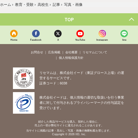
ホーム
›
教育・受験
›
高校生
›
記事
›
写真・画像
TOP
Home
Facebook
X
YouTube
Instagram
line
お問合せ
広告掲載
会社概要
リセマムについて
個人情報保護方針
リセマムは、株式会社イード（東証グロース上場）の運
営するサービスです。
証券コード：6038
株式会社イードは、個人情報の適切な取扱いを行う事業
者に対して付与されるプライバシーマークの付与認定を
受けています。
紹介した商品/サービスを購入、契約した場合に、
売上の一部が弊社サイトに還元されることがあります。
当サイトに掲載の記事・見出し・写真・画像の無断転載を禁じます。
Copyright © 2026 IID, Inc.