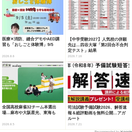
医療✕消防、縫合デモやAED講
【中学受験2027】人気校の併願
習も「おしごと体験博」9/5
先は…四谷大塚「第2回合不合判
定テスト」結果
2026.8.6
2026.7.16
全国高校麻雀32チーム本選出
司法試験予備試験2026、解答速
場…麻布や大阪星光、東海も
報＆総評動画を無料公開…アガ
ルート
2026.8.5
2026.7.21
Recommended by