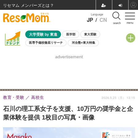
リセマム メンバーズ
Language
JP
/
CN
menu
search
大学受験 by 東進
医学部
東大受験
医専予備校徹底リサーチ
河合塾×東大特集
親子で考える大学選び
高校受験
中学受験
小学校受験
advertisement
共通テスト
夏休み
8月開催学校説明会・相談会
8月開催イベント・WS
全国公立高校 過去問
人気記事
自由研究教材（小学生向け）
自由研究教材（中学生向け）
ランキング
教育・受験
高校生
2026.5.25（月） 13:15
石川の理工系女子を支援、10万円の奨学金と企
業体験を提供 1枚目の写真・画像