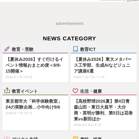
advertisement
NEWS CATEGORY
教育・受験
教育ICT
【夏休み2026】すぐ行けるイ
【夏休み2026】東大メタバー
ベント情報おまとめ便＜8/9-
ス工学部、生成AIなどジュニ
15開催＞
ア講座6選
2026.8.7 Fri 19:45
2026.7.30 Thu 11:15
教育イベント
生活・健康
東京都市大「科学体験教室」
【高校野球2026夏】第4日青
24の実験企画…小中向け9/6
森山田・東日大昌平・大分
商・英明が勝利、第5日は花巻
2026.8.7 Fri 18:15
東vs新田ほか
2026.8.9 Sun 9:15
デジタル生活
趣味・娯楽