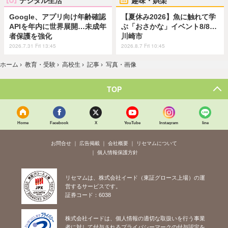
Google、アプリ向け年齢確認
【夏休み2026】魚に触れて学
APIを年内に世界展開…未成年
ぶ「おさかな」イベント8/8…
者保護を強化
川崎市
2026.7.31 Fri 13:45
2026.8.7 Fri 10:45
ホーム
›
教育・受験
›
高校生
›
記事
›
写真・画像
TOP
Home
Facebook
X
YouTube
Instagram
line
お問合せ
広告掲載
会社概要
リセマムについて
個人情報保護方針
リセマムは、株式会社イード（東証グロース上場）の運
営するサービスです。
証券コード：6038
株式会社イードは、個人情報の適切な取扱いを行う事業
者に対して付与されるプライバシーマークの付与認定を