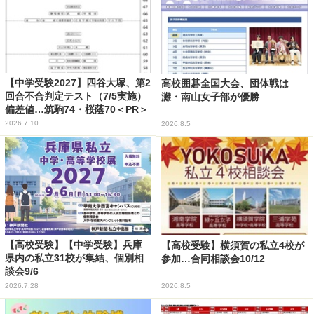
【中学受験2027】四谷大塚、第2
高校囲碁全国大会、団体戦は
回合不合判定テスト（7/5実施）
灘・南山女子部が優勝
偏差値…筑駒74・桜蔭70＜PR＞
2026.7.10
2026.8.5
【高校受験】【中学受験】兵庫
【高校受験】横須賀の私立4校が
県内の私立31校が集結、個別相
参加…合同相談会10/12
談会9/6
2026.7.28
2026.8.5