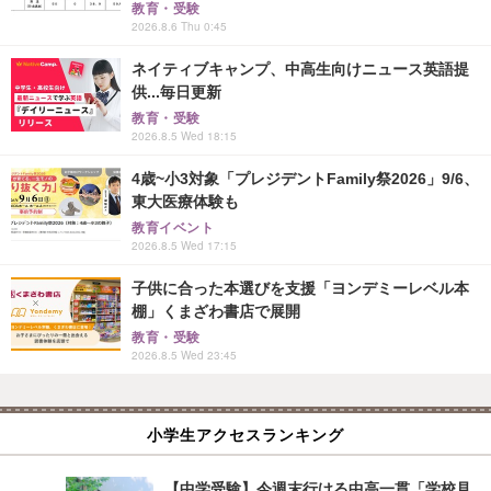
教育・受験
2026.8.6 Thu 0:45
ネイティブキャンプ、中高生向けニュース英語提
供...毎日更新
教育・受験
2026.8.5 Wed 18:15
4歳~小3対象「プレジデントFamily祭2026」9/6、
東大医療体験も
教育イベント
2026.8.5 Wed 17:15
子供に合った本選びを支援「ヨンデミーレベル本
棚」くまざわ書店で展開
教育・受験
2026.8.5 Wed 23:45
小学生アクセスランキング
【中学受験】今週末行ける中高一貫「学校見