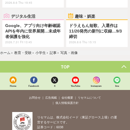
2026.8.6 Thu 19:45
デジタル生活
趣味・娯楽
Google、アプリ向け年齢確認
ドラえもん短歌、入選作は
APIを年内に世界展開…未成年
11/20発売の新刊に収録…9/3
者保護を強化
締切
2026.7.31 Fri 13:45
2026.8.6 Thu 15:15
ホーム
›
教育・受験
›
小学生
›
記事
›
写真・画像
TOP
Home
Facebook
X
YouTube
Instagram
line
お問合せ
広告掲載
会社概要
リセマムについて
個人情報保護方針
リセマムは、株式会社イード（東証グロース上場）の運
営するサービスです。
証券コード：6038