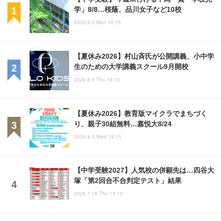
学」8/8…桜蔭、品川女子など10校
2026.8.3 Mon 10:15
【夏休み2026】村山斉氏が公開講義、小中学
生のための大学講義スクール9月開校
2026.8.6 Thu 19:15
【夏休み2026】教育版マイクラでまちづく
り、親子30組無料…嘉悦大8/24
2026.8.5 Wed 19:15
【中学受験2027】人気校の併願先は…四谷大
塚「第2回合不合判定テスト」結果
2026.7.16 Thu 13:15