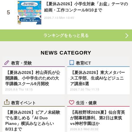
【夏休み2026】小学生対象「お盆」テーマの
絵画・工作コンクール9/10まで
2026.7.13 Mon 13:45
ランキングをもっと見る
NEWS CATEGORY
教育・受験
教育ICT
【夏休み2026】村山斉氏が公
【夏休み2026】東大メタバー
開講義、小中学生のための大
ス工学部、生成AIなどジュニ
学講義スクール9月開校
ア講座6選
2026.8.6 Thu 19:15
2026.7.30 Thu 11:15
教育イベント
生活・健康
【夏休み2026】ピアノ未経験
【高校野球2026夏】仙台育英
でも楽しめる「AI Duo
が開幕戦勝利、第2日は東筑
Piano」横浜みなとみらい
vs神村学園ほか
8/31まで
2026.8.5 Wed 20:32