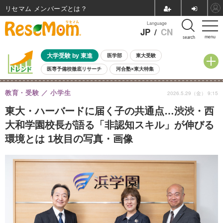
リセマム メンバーズ
Language
JP
/
CN
menu
search
大学受験 by 東進
医学部
東大受験
医専予備校徹底リサーチ
河合塾×東大特集
親子で考える大学選び
高校受験
中学受験
小学校受験
教育・受験
小学生
2026.5.29（金） 9:15
共通テスト
夏休み
8月開催学校説明会・相談会
8月開催イベント・WS
全国公立高校 過去問
人気記事
東大・ハーバードに届く子の共通点…渋渋・西
自由研究教材（小学生向け）
自由研究教材（中学生向け）
ランキング
大和学園校長が語る「非認知スキル」が伸びる
環境とは 1枚目の写真・画像