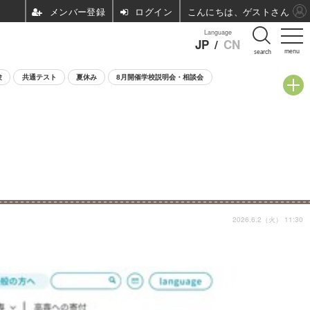
ログイン
こんにちは、ゲストさん
Language
JP
/
CN
menu
search
験
共通テスト
夏休み
8月開催学校説明会・相談会
2026.6.2（火） 11:30