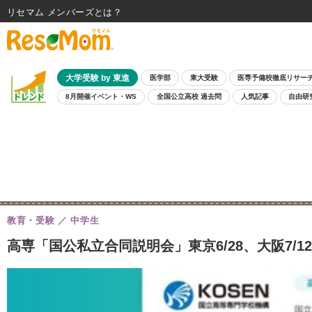
リセマム メンバーズ
大学受験 by 東進
医学部
東大受験
医専予備校徹底リサー
8月開催イベント・WS
全国公立高校 過去問
人気記事
自由研
教育・受験
中学生
高専「国公私立合同説明会」東京6/28、大阪7/1