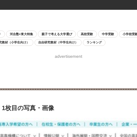
チ
河合塾×東大特集
親子で考える大学選び
高校受験
中学受験
小学校受
究教材（小学生向け）
自由研究教材（中学生向け）
ランキング
advertisement
2 1枚目の写真・画像