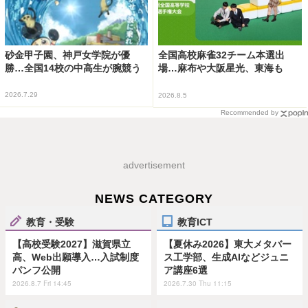
砂金甲子園、神戸女学院が優
全国高校麻雀32チーム本選出
勝…全国14校の中高生が腕競う
場…麻布や大阪星光、東海も
2026.7.29
2026.8.5
Recommended by
advertisement
NEWS CATEGORY
教育・受験
教育ICT
【高校受験2027】滋賀県立
【夏休み2026】東大メタバー
高、Web出願導入…入試制度
ス工学部、生成AIなどジュニ
パンフ公開
ア講座6選
2026.8.7 Fri 14:45
2026.7.30 Thu 11:15