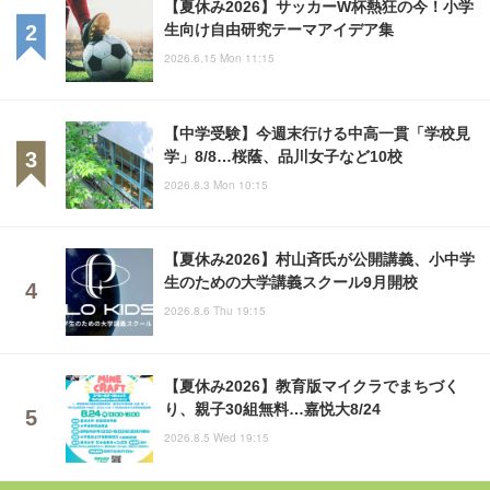
【夏休み2026】サッカーW杯熱狂の今！小学
生向け自由研究テーマアイデア集
2026.6.15 Mon 11:15
【中学受験】今週末行ける中高一貫「学校見
学」8/8…桜蔭、品川女子など10校
2026.8.3 Mon 10:15
【夏休み2026】村山斉氏が公開講義、小中学
生のための大学講義スクール9月開校
2026.8.6 Thu 19:15
【夏休み2026】教育版マイクラでまちづく
り、親子30組無料…嘉悦大8/24
2026.8.5 Wed 19:15