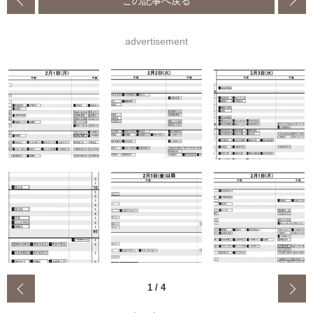
advertisement
‹
1
/
4