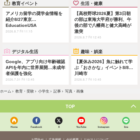
教育イベント
生活・健康
アメリカ留学の奨学金情報を
【高校野球2026夏】第3日朝
紹介8/27東京…
の部は東海大甲府が勝利、午
EducationUSA
後の部で八幡商と健大高崎が
激突
2026.8.7 Fri 11:15
2026.8.7 Fri 12:45
デジタル生活
趣味・娯楽
Google、アプリ向け年齢確認
【夏休み2026】魚に触れて学
APIを年内に世界展開…未成年
ぶ「おさかな」イベント8/8…
者保護を強化
川崎市
2026.7.31 Fri 13:45
2026.8.7 Fri 10:45
ホーム
›
教育・受験
›
小学生
›
記事
›
写真・画像
TOP
Home
Facebook
X
YouTube
Instagram
line
お問合せ
広告掲載
会社概要
リセマムについて