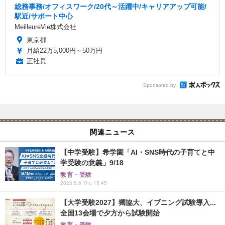
総務事務/オフィスワーク/20代～活躍中/キャリアアップ可能/
駅近/サポート中心
MeilleureVie株式会社
東京都
月給22万5,000円～50万円
正社員
Sponsored by
関連ニュース
【中学受験】希学園「AI・SNS時代の子育てと中
学受験の意義」9/18
教育・受験
2026.8.6 Thu 15:45
【大学受験2027】獨協大、イブニング試験導入...
全国13会場で夕方から試験開始