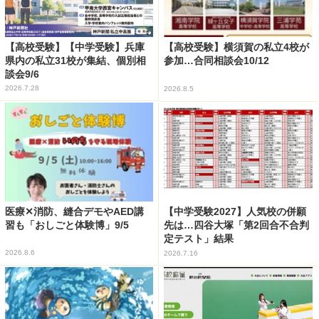
【高校受験】【中学受験】兵庫
【高校受験】横須賀の私立4校が
県内の私立31校が集結、個別相
参加…合同相談会10/12
談会9/6
2026.7.28
2026.8.5
医療✕消防、縫合デモやAED講
【中学受験2027】人気校の併願
習も「おしごと体験博」9/5
先は…四谷大塚「第2回合不合判
定テスト」結果
2026.8.6
2026.7.16