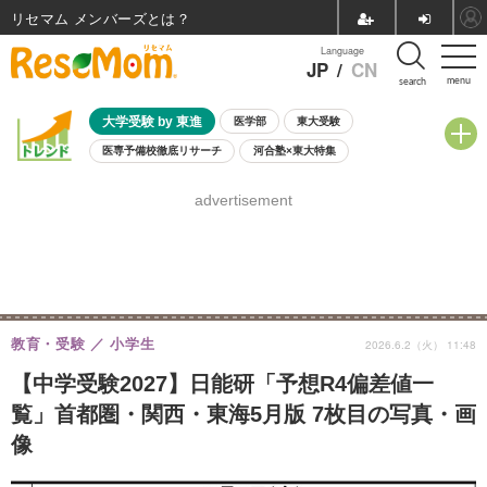
リセマム メンバーズ
Language
JP
/
CN
menu
search
大学受験 by 東進
医学部
東大受験
医専予備校徹底リサーチ
河合塾×東大特集
親子で考える大学選び
高校受験
中学受験
小学校受験
advertisement
共通テスト
夏休み
8月開催学校説明会・相談会
8月開催イベント・WS
全国公立高校 過去問
人気記事
自由研究教材（小学生向け）
自由研究教材（中学生向け）
ランキング
教育・受験
小学生
2026.6.2（火） 11:48
【中学受験2027】日能研「予想R4偏差値一
覧」首都圏・関西・東海5月版 7枚目の写真・画
像