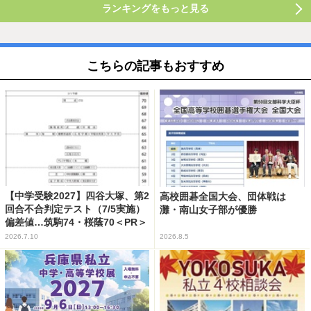
ランキングをもっと見る
こちらの記事もおすすめ
【中学受験2027】四谷大塚、第2
高校囲碁全国大会、団体戦は
回合不合判定テスト（7/5実施）
灘・南山女子部が優勝
偏差値…筑駒74・桜蔭70＜PR＞
2026.7.10
2026.8.5