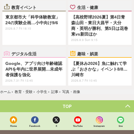
教育イベント
生活・健康
東京都市大「科学体験教室」
【高校野球2026夏】第4日青
24の実験企画…小中向け9/6
森山田・東日大昌平・大分
商・英明が勝利、第5日は花巻
2026.8.7 Fri 18:15
東vs新田ほか
2026.8.9 Sun 9:15
デジタル生活
趣味・娯楽
Google、アプリ向け年齢確認
【夏休み2026】魚に触れて学
APIを年内に世界展開…未成年
ぶ「おさかな」イベント8/8…
者保護を強化
川崎市
2026.7.31 Fri 13:45
2026.8.7 Fri 10:45
ホーム
›
教育・受験
›
小学生
›
記事
›
写真・画像
TOP
Home
Facebook
X
YouTube
Instagram
line