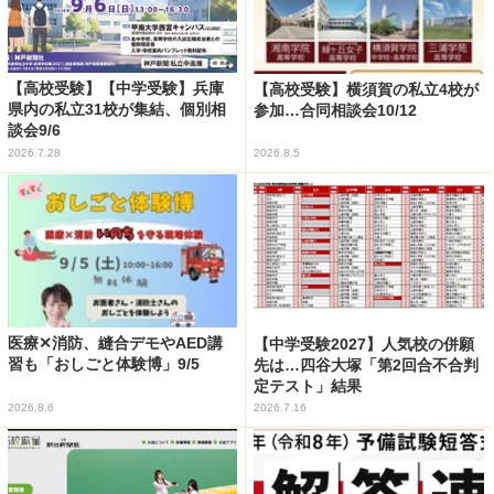
【高校受験】【中学受験】兵庫
【高校受験】横須賀の私立4校が
県内の私立31校が集結、個別相
参加…合同相談会10/12
談会9/6
2026.7.28
2026.8.5
医療✕消防、縫合デモやAED講
【中学受験2027】人気校の併願
習も「おしごと体験博」9/5
先は…四谷大塚「第2回合不合判
定テスト」結果
2026.8.6
2026.7.16