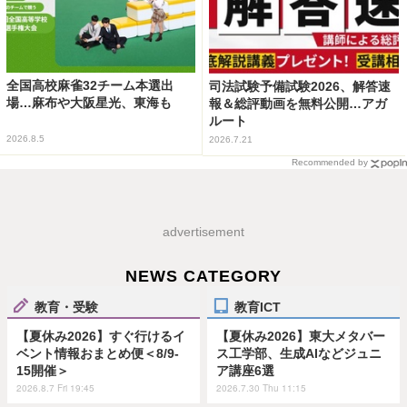
全国高校麻雀32チーム本選出
司法試験予備試験2026、解答速
場…麻布や大阪星光、東海も
報＆総評動画を無料公開…アガ
ルート
2026.8.5
2026.7.21
Recommended by
advertisement
NEWS CATEGORY
教育・受験
教育ICT
【夏休み2026】すぐ行けるイ
【夏休み2026】東大メタバー
ベント情報おまとめ便＜8/9-
ス工学部、生成AIなどジュニ
15開催＞
ア講座6選
2026.8.7 Fri 19:45
2026.7.30 Thu 11:15