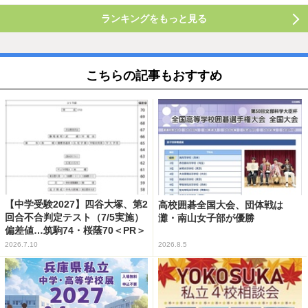
ランキングをもっと見る
こちらの記事もおすすめ
【中学受験2027】四谷大塚、第2
高校囲碁全国大会、団体戦は
回合不合判定テスト（7/5実施）
灘・南山女子部が優勝
偏差値…筑駒74・桜蔭70＜PR＞
2026.7.10
2026.8.5