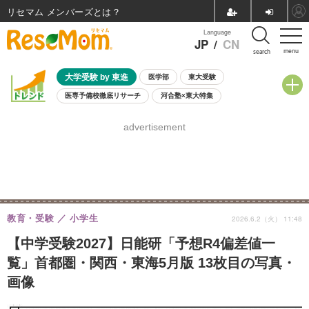
リセマム メンバーズ
Language
JP
/
CN
menu
search
大学受験 by 東進
医学部
東大受験
医専予備校徹底リサーチ
河合塾×東大特集
親子で考える大学選び
高校受験
中学受験
小学校受験
advertisement
共通テスト
夏休み
8月開催学校説明会・相談会
8月開催イベント・WS
全国公立高校 過去問
人気記事
自由研究教材（小学生向け）
自由研究教材（中学生向け）
ランキング
教育・受験
小学生
2026.6.2（火） 11:48
【中学受験2027】日能研「予想R4偏差値一
覧」首都圏・関西・東海5月版 13枚目の写真・
画像