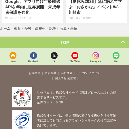
Google、アプリ向け年齢確認
【夏休み2026】魚に触れて学
APIを年内に世界展開…未成年
ぶ「おさかな」イベント8/8…
者保護を強化
川崎市
2026.7.31 Fri 13:45
2026.8.7 Fri 10:45
ホーム
›
教育・受験
›
高校生
›
記事
›
写真・画像
TOP
Home
Facebook
X
YouTube
Instagram
line
お問合せ
広告掲載
会社概要
リセマムについて
個人情報保護方針
リセマムは、株式会社イード（東証グロース上場）の運
営するサービスです。
証券コード：6038
株式会社イードは、個人情報の適切な取扱いを行う事業
者に対して付与されるプライバシーマークの付与認定を
受けています。