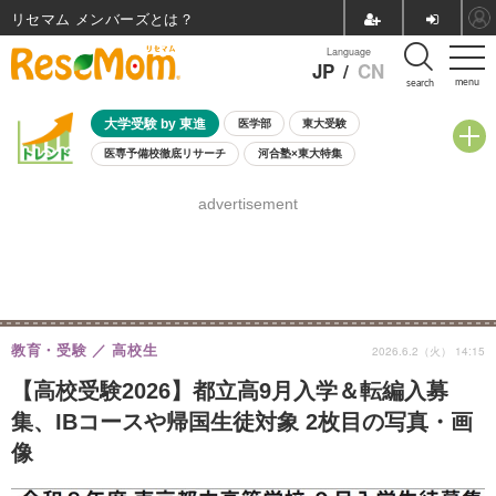
リセマム メンバーズ
Language
JP
/
CN
menu
search
大学受験 by 東進
医学部
東大受験
医専予備校徹底リサーチ
河合塾×東大特集
親子で考える大学選び
高校受験
中学受験
小学校受験
advertisement
共通テスト
夏休み
8月開催学校説明会・相談会
8月開催イベント・WS
全国公立高校 過去問
人気記事
自由研究教材（小学生向け）
自由研究教材（中学生向け）
ランキング
教育・受験
高校生
2026.6.2（火） 14:15
【高校受験2026】都立高9月入学＆転編入募
集、IBコースや帰国生徒対象 2枚目の写真・画
像