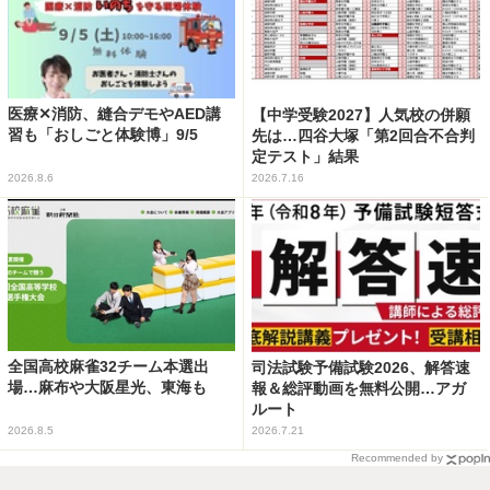
医療✕消防、縫合デモやAED講
【中学受験2027】人気校の併願
習も「おしごと体験博」9/5
先は…四谷大塚「第2回合不合判
定テスト」結果
2026.8.6
2026.7.16
全国高校麻雀32チーム本選出
司法試験予備試験2026、解答速
場…麻布や大阪星光、東海も
報＆総評動画を無料公開…アガ
ルート
2026.8.5
2026.7.21
Recommended by