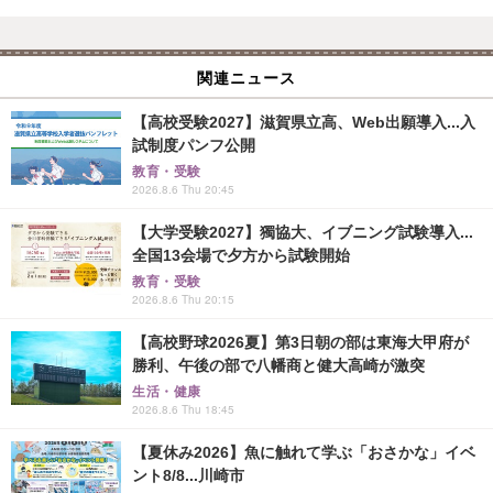
関連ニュース
【高校受験2027】滋賀県立高、Web出願導入...入
試制度パンフ公開
教育・受験
2026.8.6 Thu 20:45
【大学受験2027】獨協大、イブニング試験導入...
全国13会場で夕方から試験開始
教育・受験
2026.8.6 Thu 20:15
【高校野球2026夏】第3日朝の部は東海大甲府が
勝利、午後の部で八幡商と健大高崎が激突
生活・健康
2026.8.6 Thu 18:45
【夏休み2026】魚に触れて学ぶ「おさかな」イベ
ント8/8...川崎市