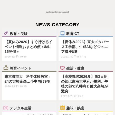
advertisement
NEWS CATEGORY
教育・受験
教育ICT
【夏休み2026】すぐ行けるイ
【夏休み2026】東大メタバー
ベント情報おまとめ便＜8/9-
ス工学部、生成AIなどジュニ
15開催＞
ア講座6選
2026.8.7 Fri 19:45
2026.7.30 Thu 11:15
教育イベント
生活・健康
東京都市大「科学体験教室」
【高校野球2026夏】第3日朝
24の実験企画…小中向け9/6
の部は東海大甲府が勝利、午
後の部で八幡商と健大高崎が
2026.8.7 Fri 18:15
激突
2026.8.7 Fri 12:45
デジタル生活
趣味・娯楽