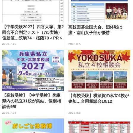
【中学受験2027】四谷大塚、第2
高校囲碁全国大会、団体戦は
回合不合判定テスト（7/5実施）
灘・南山女子部が優勝
偏差値…筑駒74・桜蔭70＜PR＞
2026.7.10
2026.8.5
【高校受験】【中学受験】兵庫
【高校受験】横須賀の私立4校が
県内の私立31校が集結、個別相
参加…合同相談会10/12
談会9/6
2026.7.28
2026.8.5