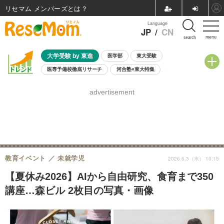
リセマム メンバーズ
Language
JP
/
CN
menu
search
大学受験 by 東進
医学部
東大受験
医専予備校徹底リサーチ
河合塾×東大特集
親子で考える大学選び
高校受験
中学受験
小学校受験
advertisement
共通テスト
夏休み
8月開催学校説明会・相談会
8月開催イベント・WS
全国公立高校 過去問
人気記事
自由研究教材（小学生向け）
自由研究教材（中学生向け）
ランキング
教育イベント
未就学児
2026.6.3（水） 10:15
【夏休み2026】AIから自由研究、食育まで350
講座…森ビル 2枚目の写真・画像