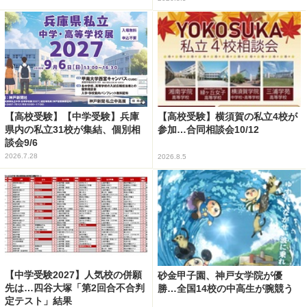
【高校受験】【中学受験】兵庫
【高校受験】横須賀の私立4校が
県内の私立31校が集結、個別相
参加…合同相談会10/12
談会9/6
2026.7.28
2026.8.5
【中学受験2027】人気校の併願
砂金甲子園、神戸女学院が優
先は…四谷大塚「第2回合不合判
勝…全国14校の中高生が腕競う
定テスト」結果