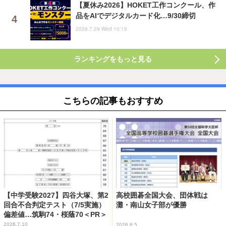
【夏休み2026】HOKET工作コンクール、作
品をAIでデジタルカード化…9/30締切
2026.7.29 Wed 10:15
ランキングをもっと見る
こちらの記事もおすすめ
【中学受験2027】四谷大塚、第2
高校囲碁全国大会、団体戦は
回合不合判定テスト（7/5実施）
灘・南山女子部が優勝
偏差値…筑駒74・桜蔭70＜PR＞
2026.7.10
2026.8.5