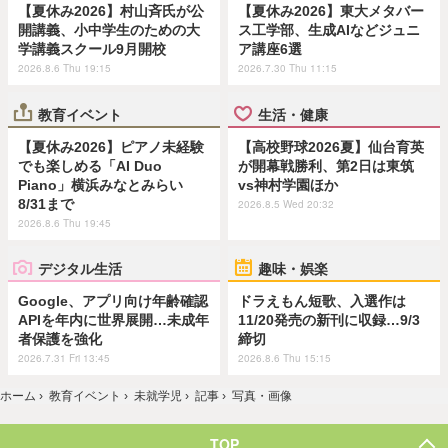
【夏休み2026】村山斉氏が公
【夏休み2026】東大メタバー
開講義、小中学生のための大
ス工学部、生成AIなどジュニ
学講義スクール9月開校
ア講座6選
2026.8.6 Thu 19:15
2026.7.30 Thu 11:15
教育イベント
生活・健康
【夏休み2026】ピアノ未経験
【高校野球2026夏】仙台育英
でも楽しめる「AI Duo
が開幕戦勝利、第2日は東筑
Piano」横浜みなとみらい
vs神村学園ほか
8/31まで
2026.8.5 Wed 20:32
2026.8.6 Thu 19:45
デジタル生活
趣味・娯楽
Google、アプリ向け年齢確認
ドラえもん短歌、入選作は
APIを年内に世界展開…未成年
11/20発売の新刊に収録…9/3
者保護を強化
締切
2026.7.31 Fri 13:45
2026.8.6 Thu 15:15
ホーム
›
教育イベント
›
未就学児
›
記事
›
写真・画像
TOP