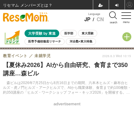
リセマム メンバーズ
Language
JP
/
CN
menu
search
大学受験 by 東進
医学部
東大受験
医専予備校徹底リサーチ
河合塾×東大特集
親子で考える大学選び
高校受験
中学受験
小学校受験
教育イベント
未就学児
2026.6.3 Wed 10:15
共通テスト
夏休み
8月開催学校説明会・相談会
【夏休み2026】AIから自由研究、食育まで350
8月開催イベント・WS
全国公立高校 過去問
人気記事
講座…森ビル
自由研究教材（小学生向け）
自由研究教材（中学生向け）
ランキング
森ビルは2026年7月25日から8月16日までの期間、六本木ヒルズ・麻布台ヒ
ルズ・虎ノ門ヒルズ・アークヒルズで、AIから職業体験、食育まで約100種類・
約350講座の「ヒルズ・ワークショップ フォー・キッズ2026」を開催する。申
込期間は6月12日から23日。
advertisement