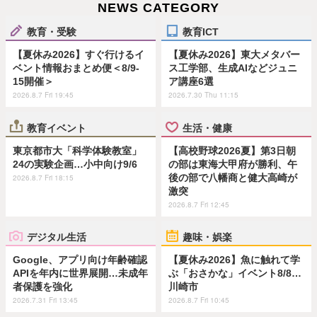
NEWS CATEGORY
教育・受験
教育ICT
【夏休み2026】すぐ行けるイ
【夏休み2026】東大メタバー
ベント情報おまとめ便＜8/9-
ス工学部、生成AIなどジュニ
15開催＞
ア講座6選
2026.8.7 Fri 19:45
2026.7.30 Thu 11:15
教育イベント
生活・健康
東京都市大「科学体験教室」
【高校野球2026夏】第3日朝
24の実験企画…小中向け9/6
の部は東海大甲府が勝利、午
後の部で八幡商と健大高崎が
2026.8.7 Fri 18:15
激突
2026.8.7 Fri 12:45
デジタル生活
趣味・娯楽
Google、アプリ向け年齢確認
【夏休み2026】魚に触れて学
APIを年内に世界展開…未成年
ぶ「おさかな」イベント8/8…
者保護を強化
川崎市
2026.7.31 Fri 13:45
2026.8.7 Fri 10:45