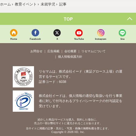
ホーム
›
教育イベント
›
未就学児
›
記事
TOP
Home
Facebook
X
YouTube
Instagram
line
お問合せ
広告掲載
会社概要
リセマムについて
個人情報保護方針
リセマムは、株式会社イード（東証グロース上場）の運
営するサービスです。
証券コード：6038
株式会社イードは、個人情報の適切な取扱いを行う事業
者に対して付与されるプライバシーマークの付与認定を
受けています。
紹介した商品/サービスを購入、契約した場合に、
売上の一部が弊社サイトに還元されることがあります。
当サイトに掲載の記事・見出し・写真・画像の無断転載を禁じます。
Copyright © 2026 IID, Inc.