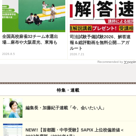
全国高校麻雀32チーム本選出
司法試験予備試験2026、解答速
場…麻布や大阪星光、東海も
報＆総評動画を無料公開…アガ
ルート
2026.8.5
2026.7.21
Recommended by
特集・連載
編集長・加藤紀子連載「今、会いたい人」
NEW!!【首都圏・中学受験】SAPIX 上位校偏差値＜