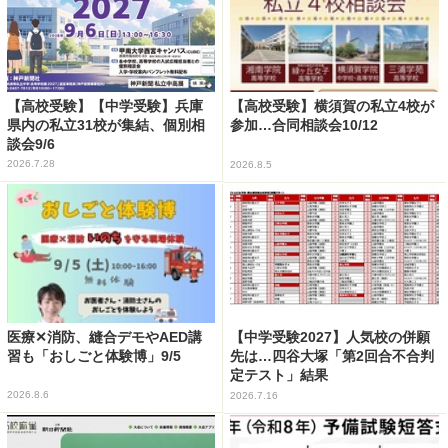
【高校受験】【中学受験】兵庫
【高校受験】横須賀の私立4校が
県内の私立31校が集結、個別相
参加…合同相談会10/12
談会9/6
2026.7.28
2026.8.5
医療✕消防、縫合デモやAED講
【中学受験2027】人気校の併願
習も「おしごと体験博」9/5
先は…四谷大塚「第2回合不合判
定テスト」結果
2026.8.6
2026.7.16