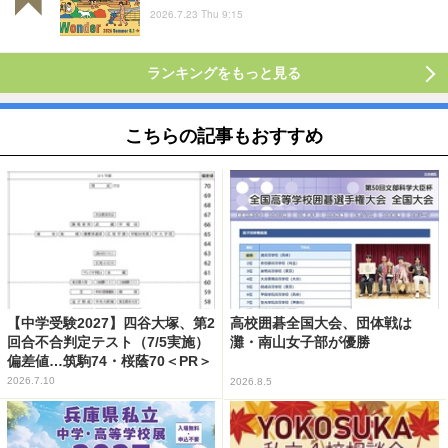
2026.7.23 Thu 9:15
ランキングをもっと見る
こちらの記事もおすすめ
【中学受験2027】四谷大塚、第2
高校囲碁全国大会、団体戦は
回合不合判定テスト（7/5実施）
灘・南山女子部が優勝
偏差値…筑駒74・桜蔭70＜PR＞
2026.7.10
2026.8.5