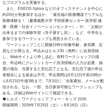
なプログラムを実施する。
また、ENEOS Xplora などのオフィステナントを中心に
約20社が初参加するほか、「最先端の医療機器でリアルな
医療体験を！（慶應義塾大学 予防医療センター 医学部 健
康・医療・社会イノベーションセンター）」や、「お鮨が
出来るまでの体験学習（寺子屋すし匠）」など、中学生も
参加できるワークショップも用意されている。
ワークショップごとに開催日時や対象年齢、参加費、定
員などが異なる。申込みはヒルズID（無料）に会員登録
し、Webサイトより申し込む。有料ワークショップの場
合、申込時にクレジットカード決済情報の入力が必要。抽
選の場合、当選すると支払完了となる。支払完了後の申込
者都合による返金は不可。申込期間は6月12日午前10時か
ら6月23日午後3時まで。7月3日に「当落通知」メールが配
信される。なお、一部、当日参加可能なワークショップも
ある。詳細はWebサイトにて確認できる。
◆ヒルズ・ワークショップ フォー・キッズ 2026
開催期間：2026年7月25日（土）～8月16日（日）