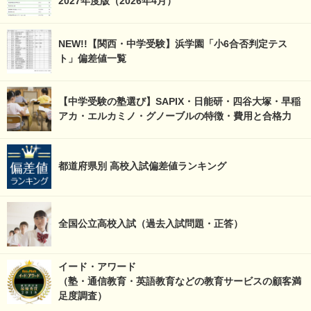
2027年度版（2026年4月）
NEW!!【関西・中学受験】浜学園「小6合否判定テス
ト」偏差値一覧
【中学受験の塾選び】SAPIX・日能研・四谷大塚・早稲
アカ・エルカミノ・グノーブルの特徴・費用と合格力
都道府県別 高校入試偏差値ランキング
全国公立高校入試（過去入試問題・正答）
イード・アワード
（塾・通信教育・英語教育などの教育サービスの顧客満
足度調査）