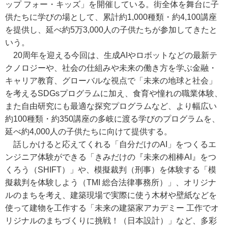
ップ フォー・キッズ」を開催している。街全体を舞台に子
供たちに学びの場として、累計約1,000種類・約4,100講座
を提供し、延べ約5万3,000人の子供たちが参加してきたと
いう。
20周年を迎える今回は、生成AIやロボットなどの最新テ
クノロジーや、社会の仕組みや未来の働き方を学ぶ金融・
キャリア教育、グローバルな視点で「未来の地球と社会」
を考えるSDGsプログラムに加え、食育や憧れの職業体験、
また自由研究にも最適な探究プログラムなど、より幅広い
約100種類・約350講座の多岐に渡る学びのプログラムを、
延べ約4,000人の子供たちに向けて提供する。
話しかけると応えてくれる「自分だけのAI」をつくるエ
ンジニア体験ができる「きみだけの『未来の相棒AI』をつ
くろう（SHIFT）」や、模擬裁判（刑事）を体験する「模
擬裁判を体験しよう（TMI 総合法律事務所）」、オリジナ
ルのまちを考え、建築現場で実際に使う木材や壁紙などを
使って建物を工作する「未来の建築家アカデミー 工作でオ
リジナルのまちづくりに挑戦！（日本設計）」など、多彩