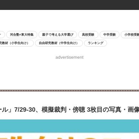
チ
河合塾×東大特集
親子で考える大学選び
高校受験
中学受験
小学校受
究教材（小学生向け）
自由研究教材（中学生向け）
ランキング
advertisement
」7/29-30、模擬裁判・傍聴 3枚目の写真・画