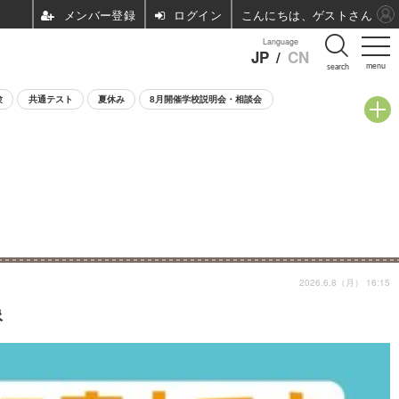
ログイン
こんにちは、ゲストさん
Language
JP
/
CN
menu
search
験
共通テスト
夏休み
8月開催学校説明会・相談会
2026.6.8（月） 16:15
像