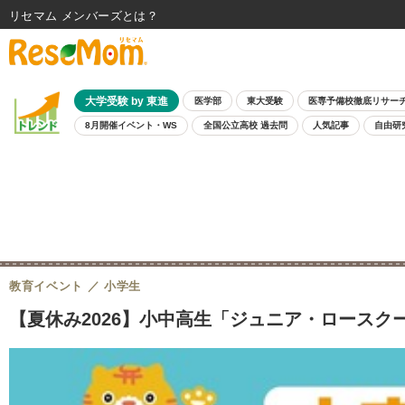
リセマム メンバーズ
大学受験 by 東進
医学部
東大受験
医専予備校徹底リサー
8月開催イベント・WS
全国公立高校 過去問
人気記事
自由研
教育イベント
小学生
【夏休み2026】小中高生「ジュニア・ロースクール