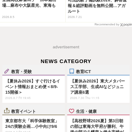
司法試験予備試験2026、解答速
場…麻布や大阪星光、東海も
報＆総評動画を無料公開…アガ
ルート
2026.8.5
2026.7.21
Recommended by
advertisement
NEWS CATEGORY
教育・受験
教育ICT
【夏休み2026】すぐ行けるイ
【夏休み2026】東大メタバー
ベント情報おまとめ便＜8/9-
ス工学部、生成AIなどジュニ
15開催＞
ア講座6選
2026.8.7 Fri 19:45
2026.7.30 Thu 11:15
教育イベント
生活・健康
東京都市大「科学体験教室」
【高校野球2026夏】第3日朝
24の実験企画…小中向け9/6
の部は東海大甲府が勝利、午