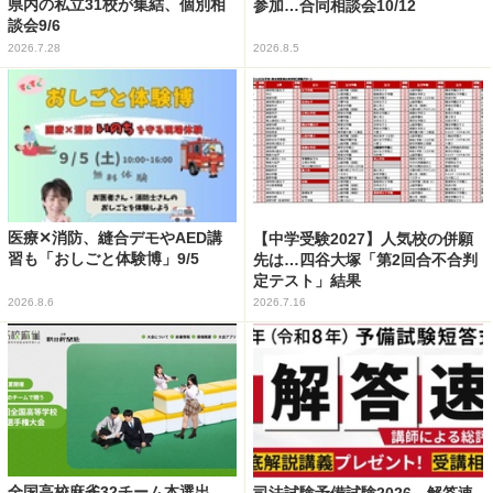
県内の私立31校が集結、個別相
参加…合同相談会10/12
談会9/6
2026.7.28
2026.8.5
医療✕消防、縫合デモやAED講
【中学受験2027】人気校の併願
習も「おしごと体験博」9/5
先は…四谷大塚「第2回合不合判
定テスト」結果
2026.8.6
2026.7.16
全国高校麻雀32チーム本選出