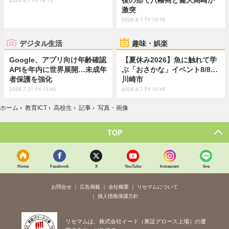
後の部で八幡商と健大高崎が
2026.8.7 Fri 18:15
激突
2026.8.7 Fri 12:45
デジタル生活
趣味・娯楽
Google、アプリ向け年齢確認
【夏休み2026】魚に触れて学
APIを年内に世界展開…未成年
ぶ「おさかな」イベント8/8…
者保護を強化
川崎市
2026.7.31 Fri 13:45
2026.8.7 Fri 10:45
ホーム
›
教育ICT
›
高校生
›
記事
›
写真・画像
TOP
Home
Facebook
X
YouTube
Instagram
line
お問合せ
広告掲載
会社概要
リセマムについて
個人情報保護方針
リセマムは、株式会社イード（東証グロース上場）の運