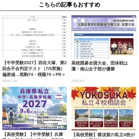
こちらの記事もおすすめ
【中学受験2027】四谷大塚、第2
高校囲碁全国大会、団体戦は
回合不合判定テスト（7/5実施）
灘・南山女子部が優勝
偏差値…筑駒74・桜蔭70＜PR＞
2026.7.10
2026.8.5
【高校受験】【中学受験】兵庫
【高校受験】横須賀の私立4校が