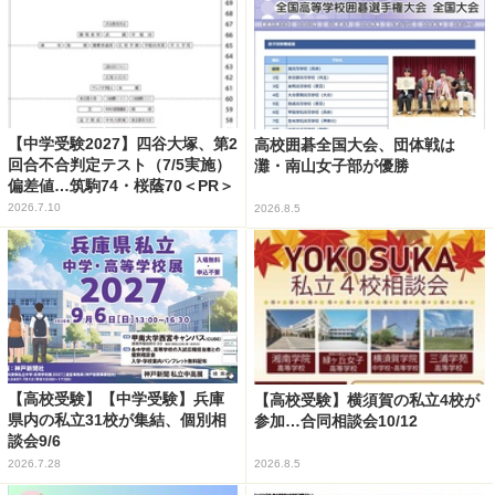
【中学受験2027】四谷大塚、第2
高校囲碁全国大会、団体戦は
回合不合判定テスト（7/5実施）
灘・南山女子部が優勝
偏差値…筑駒74・桜蔭70＜PR＞
2026.7.10
2026.8.5
【高校受験】【中学受験】兵庫
【高校受験】横須賀の私立4校が
県内の私立31校が集結、個別相
参加…合同相談会10/12
談会9/6
2026.7.28
2026.8.5