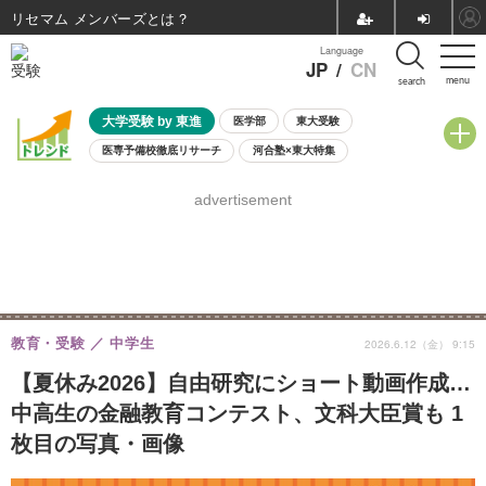
リセマム メンバーズ
Language
JP
/
CN
menu
search
大学受験 by 東進
医学部
東大受験
医専予備校徹底リサーチ
河合塾×東大特集
親子で考える大学選び
高校受験
中学受験
小学校受験
advertisement
共通テスト
夏休み
8月開催学校説明会・相談会
8月開催イベント・WS
全国公立高校 過去問
人気記事
自由研究教材（小学生向け）
自由研究教材（中学生向け）
ランキング
教育・受験
中学生
2026.6.12（金） 9:15
【夏休み2026】自由研究にショート動画作成…
中高生の金融教育コンテスト、文科大臣賞も 1
枚目の写真・画像