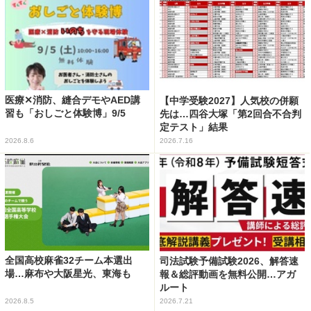
医療✕消防、縫合デモやAED講
【中学受験2027】人気校の併願
習も「おしごと体験博」9/5
先は…四谷大塚「第2回合不合判
定テスト」結果
2026.8.6
2026.7.16
全国高校麻雀32チーム本選出
司法試験予備試験2026、解答速
場…麻布や大阪星光、東海も
報＆総評動画を無料公開…アガ
ルート
2026.8.5
2026.7.21