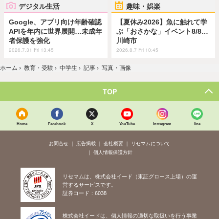
デジタル生活
趣味・娯楽
Google、アプリ向け年齢確認
【夏休み2026】魚に触れて学
APIを年内に世界展開…未成年
ぶ「おさかな」イベント8/8…
者保護を強化
川崎市
2026.7.31 Fri 13:45
2026.8.7 Fri 10:45
ホーム
›
教育・受験
›
中学生
›
記事
›
写真・画像
TOP
Home
Facebook
X
YouTube
Instagram
line
お問合せ
広告掲載
会社概要
リセマムについて
個人情報保護方針
リセマムは、株式会社イード（東証グロース上場）の運
営するサービスです。
証券コード：6038
株式会社イードは、個人情報の適切な取扱いを行う事業