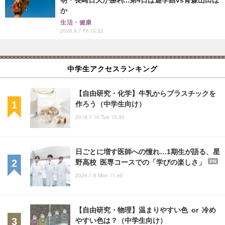
か
生活・健康
2026.8.7 Fri 15:52
中学生アクセスランキング
【自由研究・化学】牛乳からプラスチックを
作ろう（中学生向け）
2018.7.10 Tue 15:00
日ごとに増す医師への憧れ…1期生が語る、星
野高校 医専コースでの「学びの楽しさ」
PR
2026.7.6 Mon 11:45
【自由研究・物理】温まりやすい色 or 冷め
やすい色は？（中学生向け）