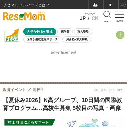
リセマム メンバーズ
Language
JP
/
CN
menu
search
大学受験 by 東進
医学部
東大受験
医専予備校徹底リサーチ
河合塾×東大特集
親子で考える大学選び
高校受験
中学受験
小学校受験
advertisement
共通テスト
夏休み
8月開催学校説明会・相談会
8月開催イベント・WS
全国公立高校 過去問
人気記事
自由研究教材（小学生向け）
自由研究教材（中学生向け）
ランキング
教育イベント
高校生
2026.6.15（月） 13:15
【夏休み2026】N高グループ、10日間の国際教
育プログラム…高校生募集 5枚目の写真・画像