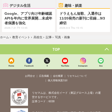
デジタル生活
趣味・娯楽
Google、アプリ向け年齢確認
ドラえもん短歌、入選作は
APIを年内に世界展開…未成年
11/20発売の新刊に収録…9/3
者保護を強化
締切
2026.7.31 Fri 13:45
2026.8.6 Thu 15:15
ホーム
›
教育イベント
›
高校生
›
記事
›
写真・画像
TOP
Home
Facebook
X
YouTube
Instagram
line
お問合せ
広告掲載
会社概要
リセマムについて
個人情報保護方針
リセマムは、株式会社イード（東証グロース上場）の運
営するサービスです。
証券コード：6038