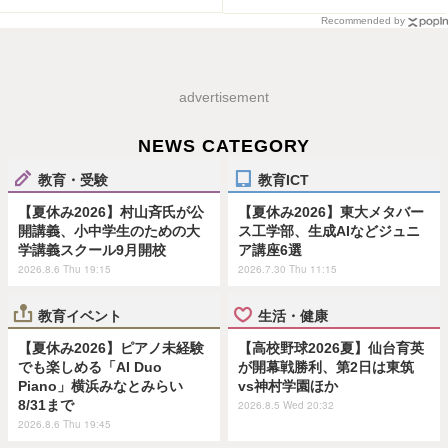
Recommended by
advertisement
NEWS CATEGORY
教育・受験
教育ICT
【夏休み2026】村山斉氏が公
【夏休み2026】東大メタバー
開講義、小中学生のための大
ス工学部、生成AIなどジュニ
学講義スクール9月開校
ア講座6選
2026.8.6 Thu 19:15
2026.7.30 Thu 11:15
教育イベント
生活・健康
【夏休み2026】ピアノ未経験
【高校野球2026夏】仙台育英
でも楽しめる「AI Duo
が開幕戦勝利、第2日は東筑
Piano」横浜みなとみらい
vs神村学園ほか
8/31まで
2026.8.5 Wed 20:32
2026.8.6 Thu 19:45