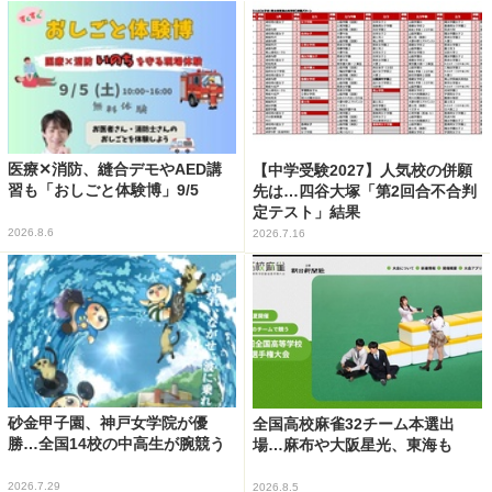
医療✕消防、縫合デモやAED講
【中学受験2027】人気校の併願
習も「おしごと体験博」9/5
先は…四谷大塚「第2回合不合判
定テスト」結果
2026.8.6
2026.7.16
砂金甲子園、神戸女学院が優
全国高校麻雀32チーム本選出
勝…全国14校の中高生が腕競う
場…麻布や大阪星光、東海も
2026.7.29
2026.8.5