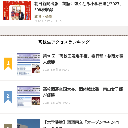
朝日新聞出版「英語に強くなる小学校選び2027」
209校収録
教育・受験
2026.8.5 Wed 19:15
高校生アクセスランキング
第50回「高校囲碁選手権」春日部・桜蔭が個
人優勝
2026.8.6 Thu 16:45
高校囲碁全国大会、団体戦は灘・南山女子部
が優勝
2026.8.5 Wed 10:40
【大学受験】関関同立「オープンキャンパ
ス」まとめ