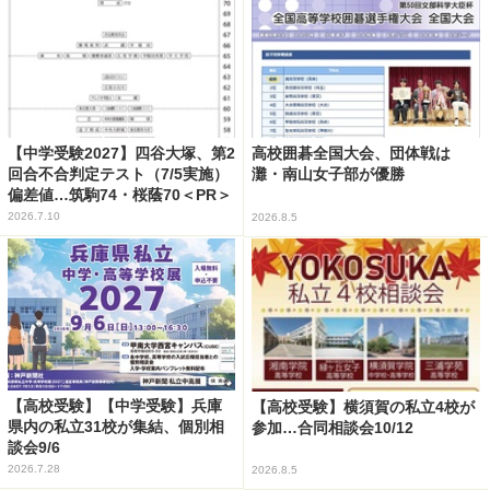
【中学受験2027】四谷大塚、第2
高校囲碁全国大会、団体戦は
回合不合判定テスト（7/5実施）
灘・南山女子部が優勝
偏差値…筑駒74・桜蔭70＜PR＞
2026.7.10
2026.8.5
【高校受験】【中学受験】兵庫
【高校受験】横須賀の私立4校が
県内の私立31校が集結、個別相
参加…合同相談会10/12
談会9/6
2026.7.28
2026.8.5