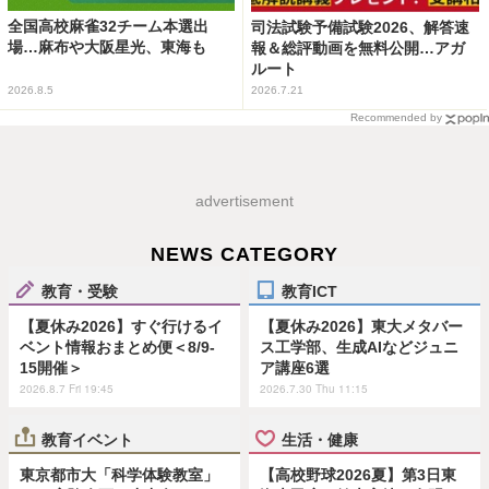
全国高校麻雀32チーム本選出
司法試験予備試験2026、解答速
場…麻布や大阪星光、東海も
報＆総評動画を無料公開…アガ
ルート
2026.8.5
2026.7.21
Recommended by
advertisement
NEWS CATEGORY
教育・受験
教育ICT
【夏休み2026】すぐ行けるイ
【夏休み2026】東大メタバー
ベント情報おまとめ便＜8/9-
ス工学部、生成AIなどジュニ
15開催＞
ア講座6選
2026.8.7 Fri 19:45
2026.7.30 Thu 11:15
教育イベント
生活・健康
東京都市大「科学体験教室」
【高校野球2026夏】第3日東