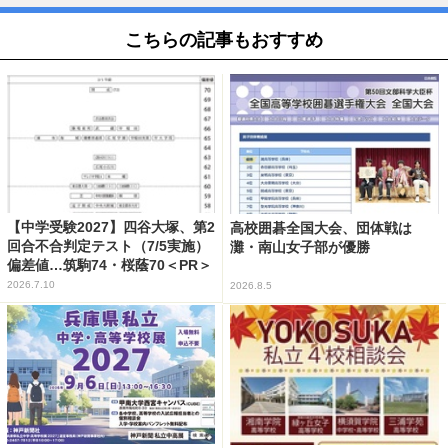
こちらの記事もおすすめ
【中学受験2027】四谷大塚、第2
高校囲碁全国大会、団体戦は
回合不合判定テスト（7/5実施）
灘・南山女子部が優勝
偏差値…筑駒74・桜蔭70＜PR＞
2026.7.10
2026.8.5