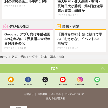
24の実験企画…小中向け9/6
海大甲府・健大高崎・有明・
長崎日大が勝利…第4日は遊学
2026.8.7 Fri 18:15
館vs青森山田ほか
2026.8.8 Sat 9:52
デジタル生活
趣味・娯楽
Google、アプリ向け年齢確認
【夏休み2026】魚に触れて学
APIを年内に世界展開…未成年
ぶ「おさかな」イベント8/8…
者保護を強化
川崎市
2026.7.31 Fri 13:45
2026.8.7 Fri 10:45
ホーム
›
教育・受験
›
中学生
›
記事
›
写真・画像
TOP
Home
Facebook
X
YouTube
Instagram
line
お問合せ
広告掲載
会社概要
リセマムについて
個人情報保護方針