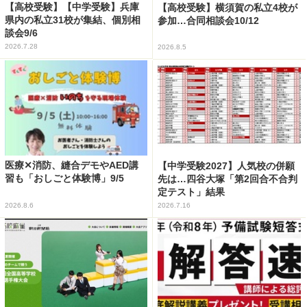
【高校受験】【中学受験】兵庫
【高校受験】横須賀の私立4校が
県内の私立31校が集結、個別相
参加…合同相談会10/12
談会9/6
2026.7.28
2026.8.5
医療✕消防、縫合デモやAED講
【中学受験2027】人気校の併願
習も「おしごと体験博」9/5
先は…四谷大塚「第2回合不合判
定テスト」結果
2026.8.6
2026.7.16