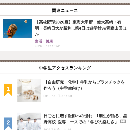
関連ニュース
【高校野球2026夏】東海大甲府・健大高崎・有
明・長崎日大が勝利...第4日は遊学館vs青森山田ほ
か
生活・健康
2026.8.7 Fri 15:52
中学生アクセスランキング
【自由研究・化学】牛乳からプラスチックを
作ろう（中学生向け）
2018.7.10 Tue 15:00
日ごとに増す医師への憧れ…1期生が語る、星
野高校 医専コースでの「学びの楽しさ」
PR
2026.7.6 Mon 11:45