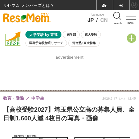
リセマム メンバーズ
Language
JP
/
CN
menu
search
大学受験 by 東進
医学部
東大受験
医専予備校徹底リサーチ
河合塾×東大特集
親子で考える大学選び
高校受験
中学受験
小学校受験
advertisement
共通テスト
夏休み
8月開催学校説明会・相談会
8月開催イベント・WS
全国公立高校 過去問
人気記事
自由研究教材（小学生向け）
自由研究教材（中学生向け）
ランキング
教育・受験
中学生
2026.6.17（水） 12:45
【高校受験2027】埼玉県公立高の募集人員、全
日制1,600人減 4枚目の写真・画像