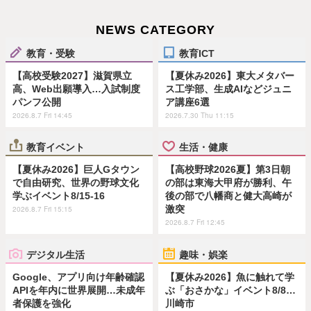
NEWS CATEGORY
教育・受験
教育ICT
【高校受験2027】滋賀県立
【夏休み2026】東大メタバー
高、Web出願導入…入試制度
ス工学部、生成AIなどジュニ
パンフ公開
ア講座6選
2026.8.7 Fri 14:45
2026.7.30 Thu 11:15
教育イベント
生活・健康
【夏休み2026】巨人Gタウン
【高校野球2026夏】第3日朝
で自由研究、世界の野球文化
の部は東海大甲府が勝利、午
学ぶイベント8/15-16
後の部で八幡商と健大高崎が
激突
2026.8.7 Fri 15:15
2026.8.7 Fri 12:45
デジタル生活
趣味・娯楽
Google、アプリ向け年齢確認
【夏休み2026】魚に触れて学
APIを年内に世界展開…未成年
ぶ「おさかな」イベント8/8…
者保護を強化
川崎市