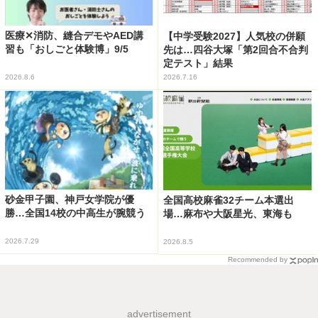
医療✕消防、縫合デモやAED講
【中学受験2027】人気校の併願
習も「おしごと体験博」9/5
先は…四谷大塚「第2回合不合判
定テスト」結果
2026.8.6
2026.7.16
砂金甲子園、神戸女学院が優
全国高校麻雀32チーム本選出
勝…全国14校の中高生が腕競う
場…麻布や大阪星光、東海も
2026.7.29
2026.8.5
Recommended by
advertisement