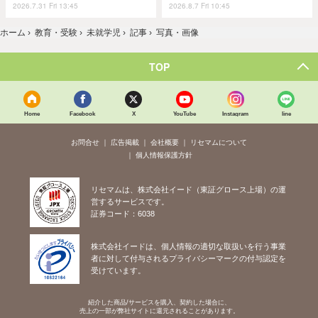
2026.7.31 Fri 13:45
2026.8.7 Fri 10:45
ホーム
›
教育・受験
›
未就学児
›
記事
›
写真・画像
TOP
Home
Facebook
X
YouTube
Instagram
line
お問合せ
広告掲載
会社概要
リセマムについて
個人情報保護方針
リセマムは、株式会社イード（東証グロース上場）の運
営するサービスです。
証券コード：6038
株式会社イードは、個人情報の適切な取扱いを行う事業
者に対して付与されるプライバシーマークの付与認定を
受けています。
紹介した商品/サービスを購入、契約した場合に、
売上の一部が弊社サイトに還元されることがあります。