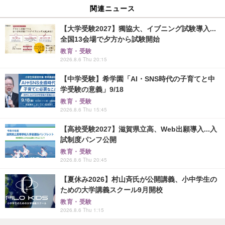
関連ニュース
【大学受験2027】獨協大、イブニング試験導入...
全国13会場で夕方から試験開始
教育・受験
2026.8.6 Thu 20:15
【中学受験】希学園「AI・SNS時代の子育てと中
学受験の意義」9/18
教育・受験
2026.8.6 Thu 15:45
【高校受験2027】滋賀県立高、Web出願導入...入
試制度パンフ公開
教育・受験
2026.8.6 Thu 20:45
【夏休み2026】村山斉氏が公開講義、小中学生の
ための大学講義スクール9月開校
教育・受験
2026.8.6 Thu 1:15