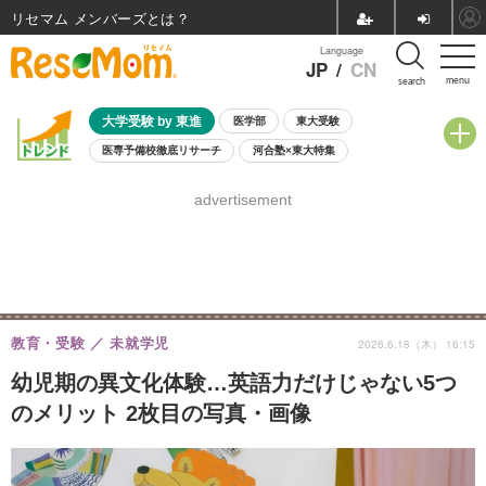
リセマム メンバーズ
Language
JP
/
CN
menu
search
大学受験 by 東進
医学部
東大受験
医専予備校徹底リサーチ
河合塾×東大特集
親子で考える大学選び
高校受験
中学受験
小学校受験
advertisement
共通テスト
夏休み
8月開催学校説明会・相談会
8月開催イベント・WS
全国公立高校 過去問
人気記事
自由研究教材（小学生向け）
自由研究教材（中学生向け）
ランキング
教育・受験
未就学児
2026.6.18（木） 16:15
幼児期の異文化体験…英語力だけじゃない5つ
のメリット 2枚目の写真・画像