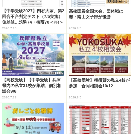
【中学受験2027】四谷大塚、第2
高校囲碁全国大会、団体戦は
回合不合判定テスト（7/5実施）
灘・南山女子部が優勝
偏差値…筑駒74・桜蔭70＜PR＞
2026.7.10
2026.8.5
【高校受験】【中学受験】兵庫
【高校受験】横須賀の私立4校が
県内の私立31校が集結、個別相
参加…合同相談会10/12
談会9/6
2026.7.28
2026.8.5