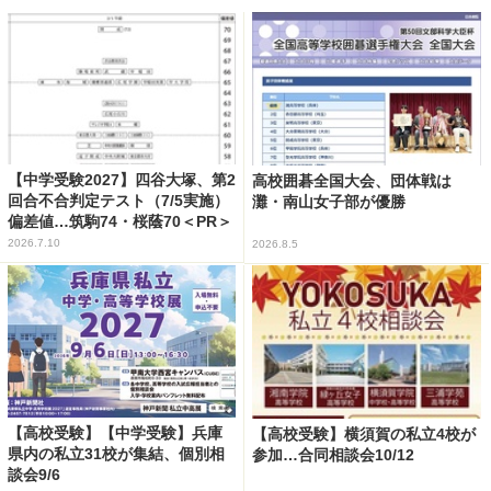
【中学受験2027】四谷大塚、第2
高校囲碁全国大会、団体戦は
回合不合判定テスト（7/5実施）
灘・南山女子部が優勝
偏差値…筑駒74・桜蔭70＜PR＞
2026.7.10
2026.8.5
【高校受験】【中学受験】兵庫
【高校受験】横須賀の私立4校が
県内の私立31校が集結、個別相
参加…合同相談会10/12
談会9/6