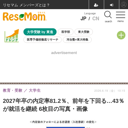
リセマム メンバーズ
Language
JP
/
CN
menu
search
大学受験 by 東進
医学部
東大受験
医専予備校徹底リサーチ
河合塾×東大特集
親子で考える大学選び
高校受験
中学受験
小学校受験
advertisement
共通テスト
夏休み
8月開催学校説明会・相談会
8月開催イベント・WS
全国公立高校 過去問
人気記事
自由研究教材（小学生向け）
自由研究教材（中学生向け）
ランキング
教育・受験
大学生
2026.6.19（金） 10:15
2027年卒の内定率81.2％、前年を下回る…43％
が就活を継続 6枚目の写真・画像