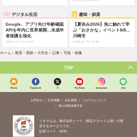
2026.8.9 Sun 9:15
デジタル生活
趣味・娯楽
Google、アプリ向け年齢確認
【夏休み2026】魚に触れて学
APIを年内に世界展開…未成年
ぶ「おさかな」イベント8/8…
者保護を強化
川崎市
2026.7.31 Fri 13:45
2026.8.7 Fri 10:45
ホーム
›
教育・受験
›
大学生
›
記事
›
写真・画像
TOP
Home
Facebook
X
YouTube
Instagram
line
お問合せ
広告掲載
会社概要
リセマムについて
個人情報保護方針
リセマムは、株式会社イード（東証グロース上場）の運
営するサービスです。
証券コード：6038