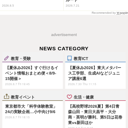
ルート
2026.8.5
2026.7.21
Recommended by
advertisement
NEWS CATEGORY
教育・受験
教育ICT
【夏休み2026】すぐ行けるイ
【夏休み2026】東大メタバー
ベント情報おまとめ便＜8/9-
ス工学部、生成AIなどジュニ
15開催＞
ア講座6選
2026.8.7 Fri 19:45
2026.7.30 Thu 11:15
教育イベント
生活・健康
東京都市大「科学体験教室」
【高校野球2026夏】第4日青
24の実験企画…小中向け9/6
森山田・東日大昌平・大分
商・英明が勝利、第5日は花巻
2026.8.7 Fri 18:15
東vs新田ほか