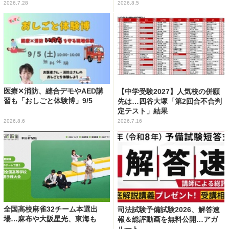
2026.7.28
2026.8.5
医療✕消防、縫合デモやAED講
【中学受験2027】人気校の併願
習も「おしごと体験博」9/5
先は…四谷大塚「第2回合不合判
定テスト」結果
2026.8.6
2026.7.16
全国高校麻雀32チーム本選出
司法試験予備試験2026、解答速
場…麻布や大阪星光、東海も
報＆総評動画を無料公開…アガ