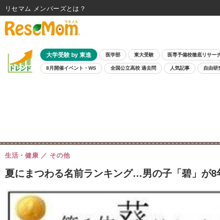
リセマム メンバーズ
大学受験 by 東進
医学部
東大受験
医専予備校徹底リサー
8月開催イベント・WS
全国公立高校 過去問
人気記事
自由研
生活・健康
その他
夏にまつわる名前ランキング…男の子「碧」が8年