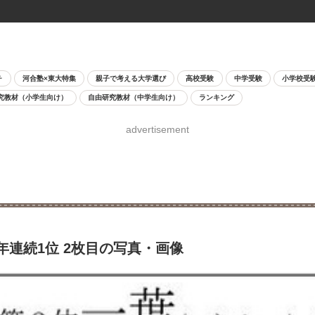
チ
河合塾×東大特集
親子で考える大学選び
高校受験
中学受験
小学校受
究教材（小学生向け）
自由研究教材（中学生向け）
ランキング
advertisement
連続1位 2枚目の写真・画像