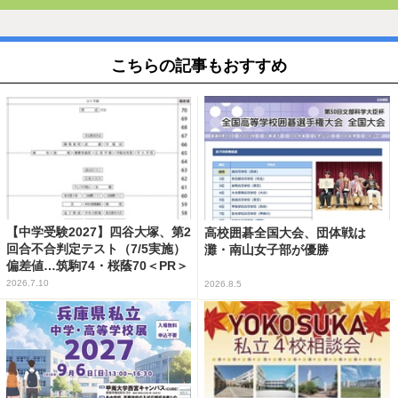
こちらの記事もおすすめ
【中学受験2027】四谷大塚、第2
高校囲碁全国大会、団体戦は
回合不合判定テスト（7/5実施）
灘・南山女子部が優勝
偏差値…筑駒74・桜蔭70＜PR＞
2026.7.10
2026.8.5