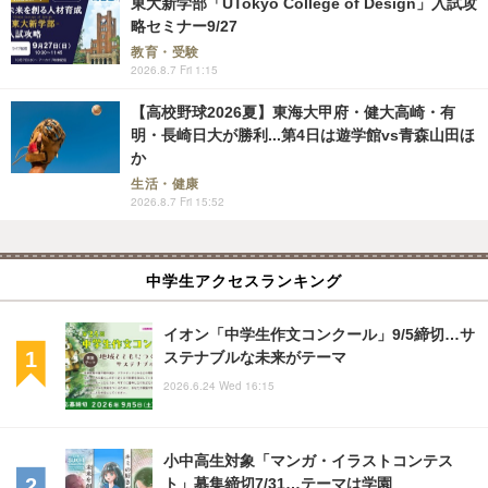
東大新学部「UTokyo College of Design」入試攻
略セミナー9/27
教育・受験
2026.8.7 Fri 1:15
【高校野球2026夏】東海大甲府・健大高崎・有
明・長崎日大が勝利...第4日は遊学館vs青森山田ほ
か
生活・健康
2026.8.7 Fri 15:52
中学生アクセスランキング
イオン「中学生作文コンクール」9/5締切…サ
ステナブルな未来がテーマ
2026.6.24 Wed 16:15
小中高生対象「マンガ・イラストコンテス
ト」募集締切7/31…テーマは学園