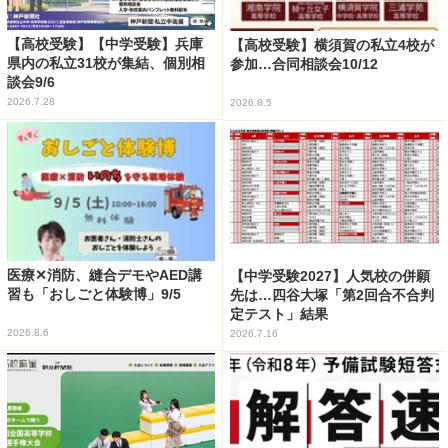
【高校受験】【中学受験】兵庫
【高校受験】横須賀の私立4校が
県内の私立31校が集結、個別相
参加…合同相談会10/12
談会9/6
2026.7.28
2026.8.5
医療✕消防、縫合デモやAED講
【中学受験2027】人気校の併願
習も「おしごと体験博」9/5
先は…四谷大塚「第2回合不合判
定テスト」結果
2026.8.6
2026.7.16