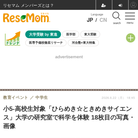
リセマム メンバーズ
Language
JP
/
CN
menu
search
大学受験 by 東進
医学部
東大受験
医専予備校徹底リサーチ
河合塾×東大特集
親子で考える大学選び
高校受験
中学受験
小学校受験
advertisement
共通テスト
夏休み
8月開催学校説明会・相談会
8月開催イベント・WS
全国公立高校 過去問
人気記事
自由研究教材（小学生向け）
自由研究教材（中学生向け）
ランキング
教育イベント
中学生
2026.6.22（月） 18:45
小5-高校生対象「ひらめき☆ときめきサイエン
ス」大学の研究室で科学を体験 18枚目の写真・
画像