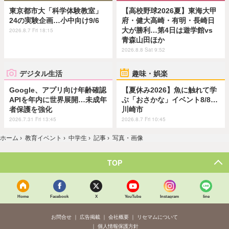
東京都市大「科学体験教室」
【高校野球2026夏】東海大甲
24の実験企画…小中向け9/6
府・健大高崎・有明・長崎日
大が勝利…第4日は遊学館vs
2026.8.7 Fri 18:15
青森山田ほか
2026.8.8 Sat 9:52
デジタル生活
趣味・娯楽
Google、アプリ向け年齢確認
【夏休み2026】魚に触れて学
APIを年内に世界展開…未成年
ぶ「おさかな」イベント8/8…
者保護を強化
川崎市
2026.7.31 Fri 13:45
2026.8.7 Fri 10:45
ホーム
›
教育イベント
›
中学生
›
記事
›
写真・画像
TOP
Home
Facebook
X
YouTube
Instagram
line
お問合せ
広告掲載
会社概要
リセマムについて
個人情報保護方針