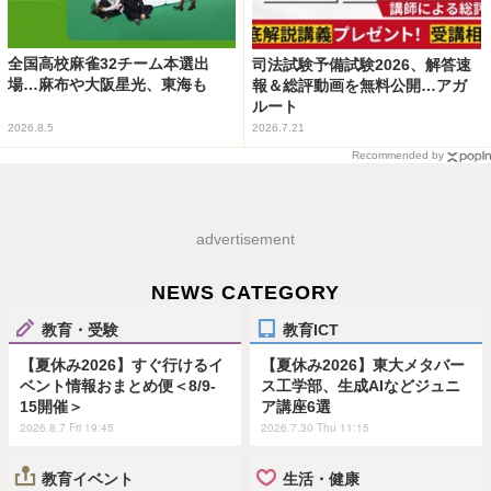
全国高校麻雀32チーム本選出
司法試験予備試験2026、解答速
場…麻布や大阪星光、東海も
報＆総評動画を無料公開…アガ
ルート
2026.8.5
2026.7.21
Recommended by
advertisement
NEWS CATEGORY
教育・受験
教育ICT
【夏休み2026】すぐ行けるイ
【夏休み2026】東大メタバー
ベント情報おまとめ便＜8/9-
ス工学部、生成AIなどジュニ
15開催＞
ア講座6選
2026.8.7 Fri 19:45
2026.7.30 Thu 11:15
教育イベント
生活・健康