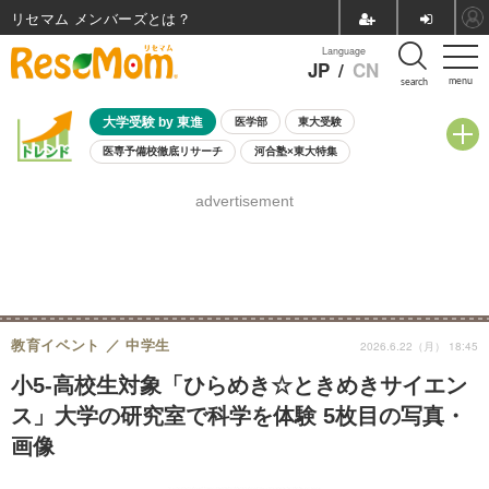
リセマム メンバーズ
Language
JP
/
CN
menu
search
大学受験 by 東進
医学部
東大受験
医専予備校徹底リサーチ
河合塾×東大特集
親子で考える大学選び
高校受験
中学受験
小学校受験
advertisement
共通テスト
夏休み
8月開催学校説明会・相談会
8月開催イベント・WS
全国公立高校 過去問
人気記事
自由研究教材（小学生向け）
自由研究教材（中学生向け）
ランキング
教育イベント
中学生
2026.6.22（月） 18:45
小5-高校生対象「ひらめき☆ときめきサイエン
ス」大学の研究室で科学を体験 5枚目の写真・
画像