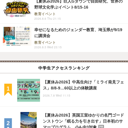
【夏休み2026】巨人Gタウンで自由研究、世界の
野球文化学ぶイベント8/15-16
教育イベント
2026.8.6 Thu 21:15
幸せになるためのジェンダー教育、埼玉県が9/19
に講演会
教育イベント
2026.8.5 Wed 23:15
中学生アクセスランキング
【夏休み2026】中高生向け「ミライ発見フェ
ス」8/8-9…60以上の体験講座
2026.7.8 Wed 11:15
【夏休み2026】英国王室ゆかりの名門ゴード
ンストウン「眠る力を引き出す」日本初のサ
マープログラム…小4-中3対象
PR