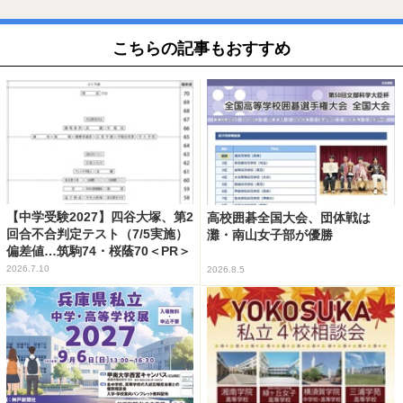
こちらの記事もおすすめ
【中学受験2027】四谷大塚、第2
高校囲碁全国大会、団体戦は
回合不合判定テスト（7/5実施）
灘・南山女子部が優勝
偏差値…筑駒74・桜蔭70＜PR＞
2026.7.10
2026.8.5