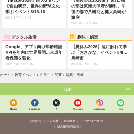
【夏休み2026】巨人Gタウン
【高校野球2026夏】第3日朝
で自由研究、世界の野球文化
の部は東海大甲府が勝利、午
学ぶイベント8/15-16
後の部で八幡商と健大高崎が
激突
2026.8.7 Fri 15:15
2026.8.7 Fri 12:45
デジタル生活
趣味・娯楽
Google、アプリ向け年齢確認
【夏休み2026】魚に触れて学
APIを年内に世界展開…未成年
ぶ「おさかな」イベント8/8…
者保護を強化
川崎市
2026.7.31 Fri 13:45
2026.8.7 Fri 10:45
ホーム
›
教育イベント
›
中学生
›
記事
›
写真・画像
TOP
Home
Facebook
X
YouTube
Instagram
line
お問合せ
広告掲載
会社概要
リセマムについて
個人情報保護方針