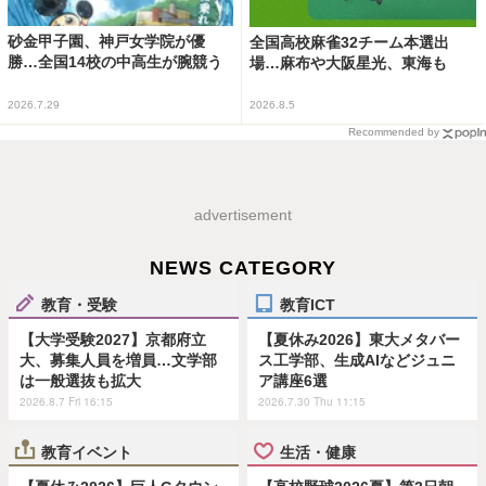
砂金甲子園、神戸女学院が優
全国高校麻雀32チーム本選出
勝…全国14校の中高生が腕競う
場…麻布や大阪星光、東海も
2026.7.29
2026.8.5
Recommended by
advertisement
NEWS CATEGORY
教育・受験
教育ICT
【大学受験2027】京都府立
【夏休み2026】東大メタバー
大、募集人員を増員…文学部
ス工学部、生成AIなどジュニ
は一般選抜も拡大
ア講座6選
2026.8.7 Fri 16:15
2026.7.30 Thu 11:15
教育イベント
生活・健康