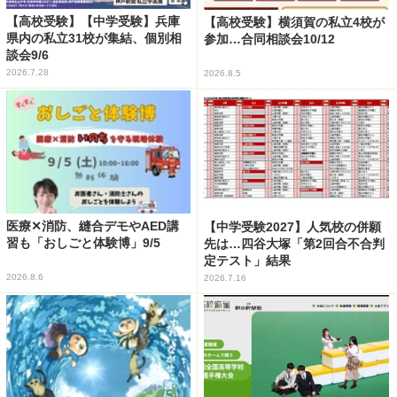
【高校受験】【中学受験】兵庫
【高校受験】横須賀の私立4校が
県内の私立31校が集結、個別相
参加…合同相談会10/12
談会9/6
2026.7.28
2026.8.5
医療✕消防、縫合デモやAED講
【中学受験2027】人気校の併願
習も「おしごと体験博」9/5
先は…四谷大塚「第2回合不合判
定テスト」結果
2026.8.6
2026.7.16