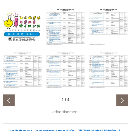
‹
1
/
4
advertisement