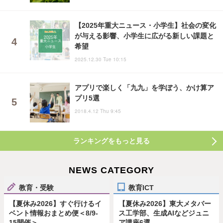
【2025年重大ニュース・小学生】社会の変化
が与える影響、小学生に広がる新しい課題と
希望
2025.12.30 Tue 10:15
アプリで楽しく「九九」を学ぼう、かけ算ア
プリ5選
2018.4.12 Thu 9:45
ランキングをもっと見る
NEWS CATEGORY
教育・受験
教育ICT
【夏休み2026】すぐ行けるイ
【夏休み2026】東大メタバー
ベント情報おまとめ便＜8/9-
ス工学部、生成AIなどジュニ
15開催＞
ア講座6選