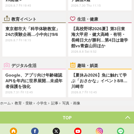
2026.8.7 Fri 19:45
2026.7.30 Thu 11:15
教育イベント
生活・健康
東京都市大「科学体験教室」
【高校野球2026夏】第3日東
24の実験企画…小中向け9/6
海大甲府・健大高崎・有明・
長崎日大が勝利…第4日は遊学
2026.8.7 Fri 18:15
館vs青森山田ほか
2026.8.8 Sat 9:52
デジタル生活
趣味・娯楽
Google、アプリ向け年齢確認
【夏休み2026】魚に触れて学
APIを年内に世界展開…未成年
ぶ「おさかな」イベント8/8…
者保護を強化
川崎市
2026.7.31 Fri 13:45
2026.8.7 Fri 10:45
ホーム
›
教育・受験
›
小学生
›
記事
›
写真・画像
TOP