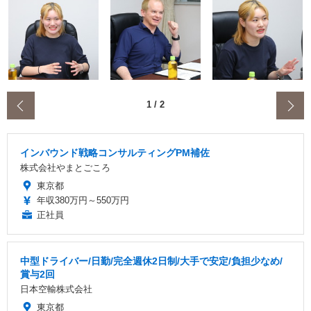
‹
1
/
2
インバウンド戦略コンサルティングPM補佐
株式会社やまとごころ
東京都
年収380万円～550万円
正社員
中型ドライバー/日勤/完全週休2日制/大手で安定/負担少なめ/
賞与2回
日本空輸株式会社
東京都