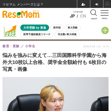
リセマム メンバーズ
Language
JP
/
CN
menu
search
大学受験 by 東進
医学部
東大受験
医専予備校徹底リサーチ
河合塾×東大特集
親子で考える大学選び
高校受験
中学受験
小学校受験
教育・受験
小学生
2026.6.23（火） 9:15
共通テスト
夏休み
8月開催学校説明会・相談会
8月開催イベント・WS
全国公立高校 過去問
人気記事
悩みを強みに変えて…三田国際科学学園から海
自由研究教材（小学生向け）
自由研究教材（中学生向け）
ランキング
外大10校以上合格、奨学金全額給付も 6枚目の
写真・画像