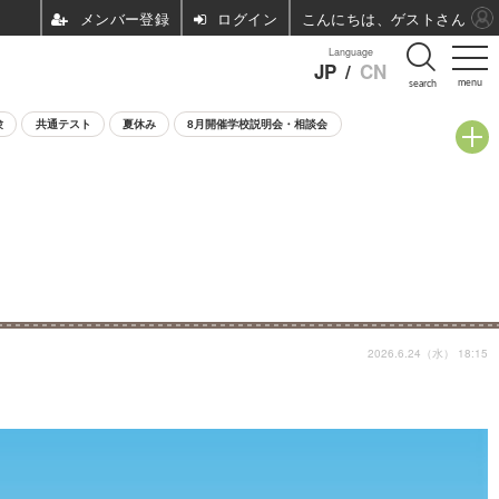
ログイン
こんにちは、ゲストさん
Language
JP
/
CN
menu
search
験
共通テスト
夏休み
8月開催学校説明会・相談会
2026.6.24（水） 18:15