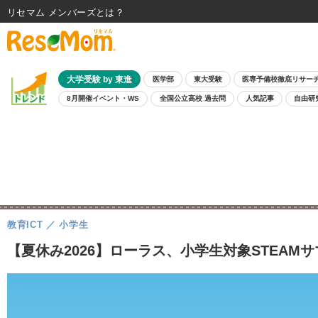
リセマム メンバーズ
大学受験 by 東進
医学部
東大受験
医専予備校徹底リサー
8月開催イベント・WS
全国公立高校 過去問
人気記事
自由研
教育ICT
小学生
【夏休み2026】ローラス、小学生対象STEAMサ