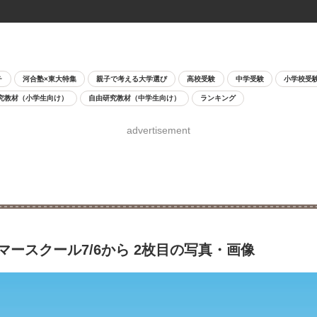
チ
河合塾×東大特集
親子で考える大学選び
高校受験
中学受験
小学校受
究教材（小学生向け）
自由研究教材（中学生向け）
ランキング
advertisement
マースクール7/6から 2枚目の写真・画像