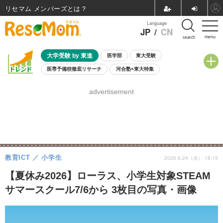
リセマム メンバーズ
Language
JP
/
CN
menu
search
大学受験 by 東進
医学部
東大受験
医専予備校徹底リサーチ
河合塾×東大特集
親子で考える大学選び
高校受験
中学受験
小学校受験
advertisement
共通テスト
夏休み
8月開催学校説明会・相談会
8月開催イベント・WS
全国公立高校 過去問
人気記事
自由研究教材（小学生向け）
自由研究教材（中学生向け）
ランキング
教育ICT
小学生
2026.6.24（水） 18:15
【夏休み2026】ローラス、小学生対象STEAM
サマースクール7/6から 3枚目の写真・画像