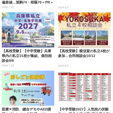
偏差値…筑駒74・桜蔭70＜PR＞
2026.7.10
2026.8.5
【高校受験】【中学受験】兵庫
【高校受験】横須賀の私立4校が
県内の私立31校が集結、個別相
参加…合同相談会10/12
談会9/6
2026.7.28
2026.8.5
医療✕消防、縫合デモやAED講
【中学受験2027】人気校の併願