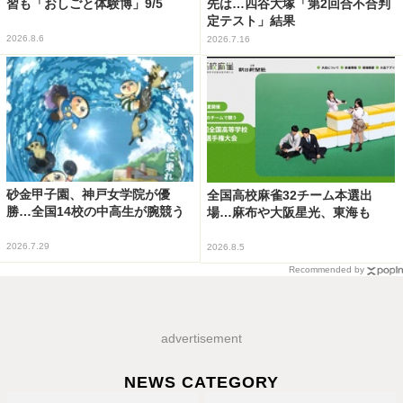
習も「おしごと体験博」9/5
先は…四谷大塚「第2回合不合判
定テスト」結果
2026.8.6
2026.7.16
砂金甲子園、神戸女学院が優
全国高校麻雀32チーム本選出
勝…全国14校の中高生が腕競う
場…麻布や大阪星光、東海も
2026.7.29
2026.8.5
Recommended by
advertisement
NEWS CATEGORY