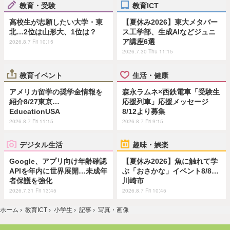
教育・受験
教育ICT
高校生が志願したい大学・東
【夏休み2026】東大メタバー
北…2位は山形大、1位は？
ス工学部、生成AIなどジュニ
ア講座6選
2026.8.7 Fri 10:15
2026.7.30 Thu 11:15
教育イベント
生活・健康
アメリカ留学の奨学金情報を
森永ラムネ×西鉄電車「受験生
紹介8/27東京…
応援列車」応援メッセージ
EducationUSA
8/12より募集
2026.8.7 Fri 11:15
2026.8.7 Fri 9:15
デジタル生活
趣味・娯楽
Google、アプリ向け年齢確認
【夏休み2026】魚に触れて学
APIを年内に世界展開…未成年
ぶ「おさかな」イベント8/8…
者保護を強化
川崎市
2026.7.31 Fri 13:45
2026.8.7 Fri 10:45
ホーム
›
教育ICT
›
小学生
›
記事
›
写真・画像