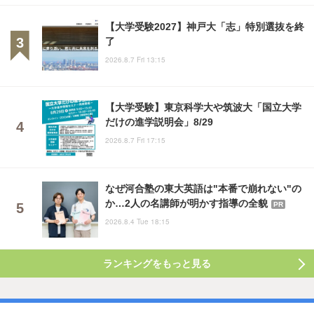
【大学受験2027】神戸大「志」特別選抜を終
了
2026.8.7 Fri 13:15
【大学受験】東京科学大や筑波大「国立大学
だけの進学説明会」8/29
2026.8.7 Fri 17:15
なぜ河合塾の東大英語は"本番で崩れない"の
か…2人の名講師が明かす指導の全貌
PR
2026.8.4 Tue 18:15
ランキングをもっと見る