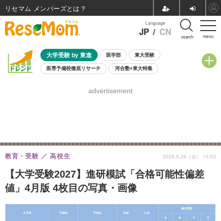
リセマム メンバーズ
Language
JP
/
CN
menu
search
大学受験 by 東進
医学部
東大受験
医専予備校徹底リサーチ
河合塾×東大特集
親子で考える大学選び
高校受験
中学受験
小学校受験
advertisement
共通テスト
夏休み
8月開催学校説明会・相談会
8月開催イベント・WS
全国公立高校 過去問
人気記事
自由研究教材（小学生向け）
自由研究教材（中学生向け）
ランキング
教育・受験
高校生
2026.6.26（金） 15:53
【大学受験2027】進研模試「合格可能性偏差
値」4月版 4枚目の写真・画像