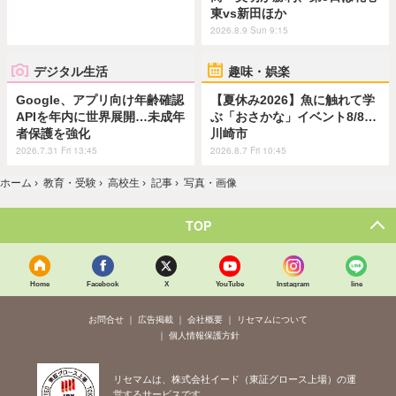
東vs新田ほか
2026.8.9 Sun 9:15
デジタル生活
趣味・娯楽
Google、アプリ向け年齢確認
【夏休み2026】魚に触れて学
APIを年内に世界展開…未成年
ぶ「おさかな」イベント8/8…
者保護を強化
川崎市
2026.7.31 Fri 13:45
2026.8.7 Fri 10:45
ホーム
›
教育・受験
›
高校生
›
記事
›
写真・画像
TOP
Home
Facebook
X
YouTube
Instagram
line
お問合せ
広告掲載
会社概要
リセマムについて
個人情報保護方針
リセマムは、株式会社イード（東証グロース上場）の運
営するサービスです。