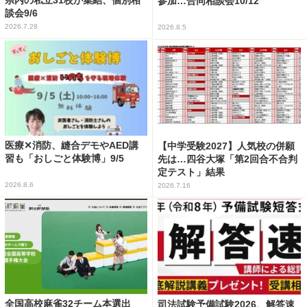
参加…合同相談会10/12
談会9/6
2026.7.28
2026.8.5
医療✕消防、縫合デモやAED講
【中学受験2027】人気校の併願
習も「おしごと体験博」9/5
先は…四谷大塚「第2回合不合判
定テスト」結果
2026.8.6
2026.7.16
全国高校麻雀32チーム本選出
司法試験予備試験2026、解答速