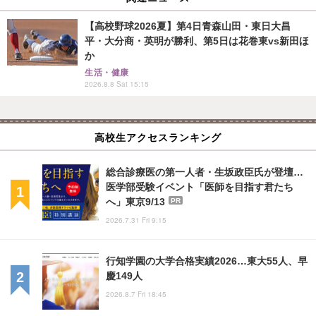
【高校野球2026夏】第4日青森山田・東日大昌
平・大分商・英明が勝利、第5日は花巻東vs新田ほ
か
生活・健康
2026.8.8 Sat 15:15
高校生アクセスランキング
総合診療医の第一人者・生坂政臣氏が登壇…
医学部受験イベント「医師を目指す君たち
へ」東京9/13
PR
2026.7.31 Fri 9:15
行知学園の大学合格実績2026…東大55人、早
慶149人
2026.8.7 Fri 18:45