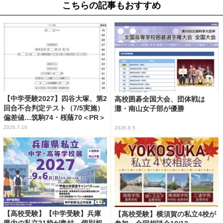
こちらの記事もおすすめ
【中学受験2027】四谷大塚、第2
高校囲碁全国大会、団体戦は
回合不合判定テスト（7/5実施）
灘・南山女子部が優勝
偏差値…筑駒74・桜蔭70＜PR＞
2026.7.10
2026.8.5
【高校受験】【中学受験】兵庫
【高校受験】横須賀の私立4校が
県内の私立31校が集結、個別相