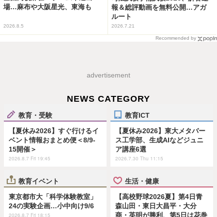
場…麻布や大阪星光、東海も
報＆総評動画を無料公開…アガ
ルート
2026.8.5
2026.7.21
Recommended by
advertisement
NEWS CATEGORY
教育・受験
教育ICT
【夏休み2026】すぐ行けるイ
【夏休み2026】東大メタバー
ベント情報おまとめ便＜8/9-
ス工学部、生成AIなどジュニ
15開催＞
ア講座6選
2026.8.7 Fri 19:45
2026.7.30 Thu 11:15
教育イベント
生活・健康
東京都市大「科学体験教室」
【高校野球2026夏】第4日青
24の実験企画…小中向け9/6
森山田・東日大昌平・大分
商・英明が勝利、第5日は花巻
2026.8.7 Fri 18:15