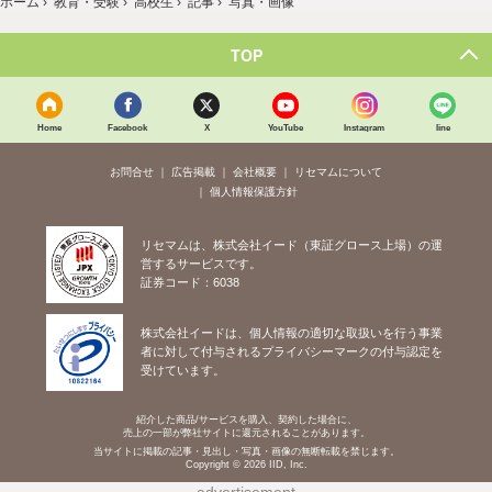
ホーム
›
教育・受験
›
高校生
›
記事
›
写真・画像
TOP
Home
Facebook
X
YouTube
Instagram
line
お問合せ
広告掲載
会社概要
リセマムについて
個人情報保護方針
リセマムは、株式会社イード（東証グロース上場）の運
営するサービスです。
証券コード：6038
株式会社イードは、個人情報の適切な取扱いを行う事業
者に対して付与されるプライバシーマークの付与認定を
受けています。
紹介した商品/サービスを購入、契約した場合に、
売上の一部が弊社サイトに還元されることがあります。
当サイトに掲載の記事・見出し・写真・画像の無断転載を禁じます。
Copyright © 2026 IID, Inc.