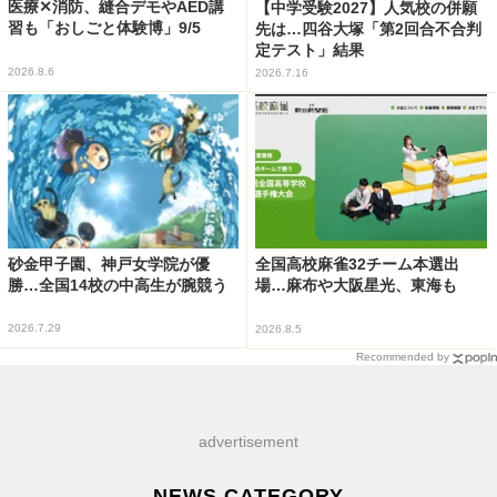
医療✕消防、縫合デモやAED講
【中学受験2027】人気校の併願
習も「おしごと体験博」9/5
先は…四谷大塚「第2回合不合判
定テスト」結果
2026.8.6
2026.7.16
砂金甲子園、神戸女学院が優
全国高校麻雀32チーム本選出
勝…全国14校の中高生が腕競う
場…麻布や大阪星光、東海も
2026.7.29
2026.8.5
Recommended by
advertisement
NEWS CATEGORY