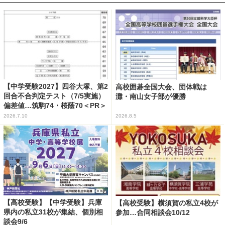
【中学受験2027】四谷大塚、第2
高校囲碁全国大会、団体戦は
回合不合判定テスト（7/5実施）
灘・南山女子部が優勝
偏差値…筑駒74・桜蔭70＜PR＞
2026.7.10
2026.8.5
【高校受験】【中学受験】兵庫
【高校受験】横須賀の私立4校が
県内の私立31校が集結、個別相
参加…合同相談会10/12
談会9/6