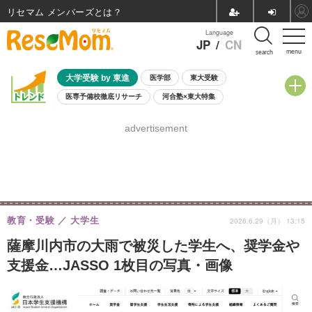
リセマム メンバーズ
Language
JP
/
CN
menu
search
大学受験 by 東進
医学部
東大受験
医専予備校徹底リサーチ
河合塾×東大特集
親子で考える大学選び
高校受験
中学受験
小学校受験
advertisement
共通テスト
夏休み
8月開催学校説明会・相談会
8月開催イベント・WS
全国公立高校 過去問
人気記事
自由研究教材（小学生向け）
自由研究教材（中学生向け）
ランキング
教育・受験
大学生
2026.6.29（月） 13:15
薩摩川内市の大雨で被災した学生へ、奨学金や
支援金…JASSO 1枚目の写真・画像