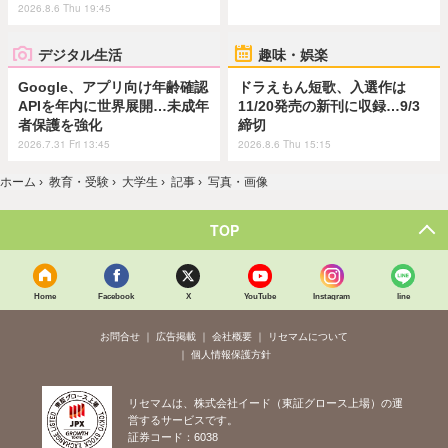
2026.8.6 Thu 19:45
デジタル生活
趣味・娯楽
Google、アプリ向け年齢確認
ドラえもん短歌、入選作は
APIを年内に世界展開…未成年
11/20発売の新刊に収録…9/3
者保護を強化
締切
2026.7.31 Fri 13:45
2026.8.6 Thu 15:15
ホーム
›
教育・受験
›
大学生
›
記事
›
写真・画像
TOP
Home
Facebook
X
YouTube
Instagram
line
お問合せ
広告掲載
会社概要
リセマムについて
個人情報保護方針
リセマムは、株式会社イード（東証グロース上場）の運
営するサービスです。
証券コード：6038