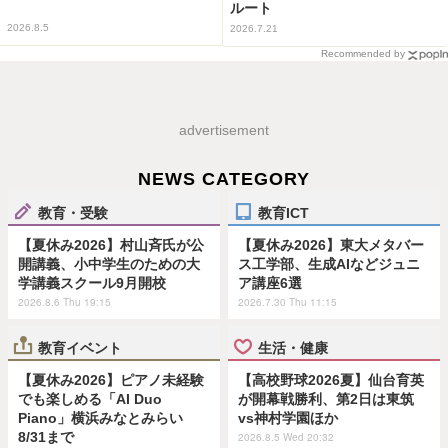
ルート
2026.8.5
2026.7.21
Recommended by
advertisement
NEWS CATEGORY
教育・受験
教育ICT
【夏休み2026】村山斉氏が公
【夏休み2026】東大メタバー
開講義、小中学生のための大
ス工学部、生成AIなどジュニ
学講義スクール9月開校
ア講座6選
2026.8.6 Thu 19:15
2026.7.30 Thu 11:15
教育イベント
生活・健康
【夏休み2026】ピアノ未経験
【高校野球2026夏】仙台育英
でも楽しめる「AI Duo
が開幕戦勝利、第2日は東筑
Piano」横浜みなとみらい
vs神村学園ほか
8/31まで
2026.8.5 Wed 20:32