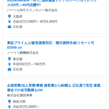
Azure/AWS/AI・IoTに強み最新テクノロジー/フルフレック
ス/20代～40代活躍中!
パーソルAVCテクノロジー株式会社
大阪府
月給32万3,000円～40万6,000円
正社員
東証プライム上場/投資家対応・開示資料作成/リモート可
03558 cir
ノーリツ鋼機株式会社
東京都
年収550万円～749万円
正社員
企画営業/法人営業/事務 接客業から転職も 正社員で安定 家庭
都合での在宅勤務もOK
株式会社廣田商事
神奈川県
月給25万5,000円～