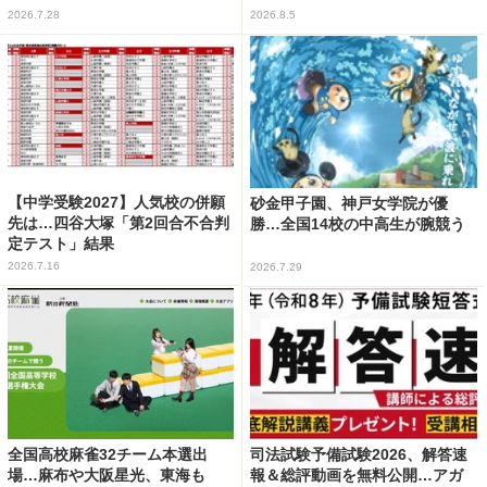
2026.7.28
2026.8.5
【中学受験2027】人気校の併願
砂金甲子園、神戸女学院が優
先は…四谷大塚「第2回合不合判
勝…全国14校の中高生が腕競う
定テスト」結果
2026.7.16
2026.7.29
全国高校麻雀32チーム本選出
司法試験予備試験2026、解答速
場…麻布や大阪星光、東海も
報＆総評動画を無料公開…アガ