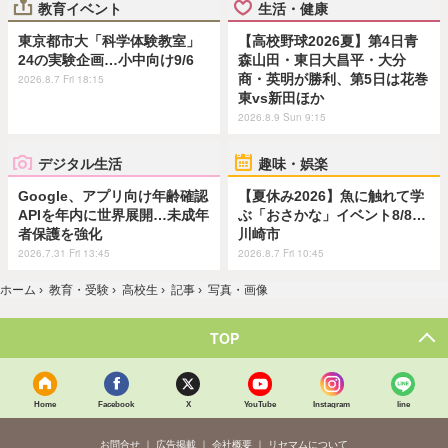
教育イベント
生活・健康
東京都市大「科学体験教室」
【高校野球2026夏】第4日青
24の実験企画…小中向け9/6
森山田・東日大昌平・大分
商・英明が勝利、第5日は花巻
2026.8.7 Fri 18:15
東vs新田ほか
2026.8.9 Sun 9:15
デジタル生活
趣味・娯楽
Google、アプリ向け年齢確認
【夏休み2026】魚に触れて学
APIを年内に世界展開…未成年
ぶ「おさかな」イベント8/8…
者保護を強化
川崎市
2026.7.31 Fri 13:45
2026.8.7 Fri 10:45
ホーム
›
教育・受験
›
高校生
›
記事
›
写真・画像
TOP
Home
Facebook
X
YouTube
Instagram
line
お問合せ
広告掲載
会社概要
リセマムについて