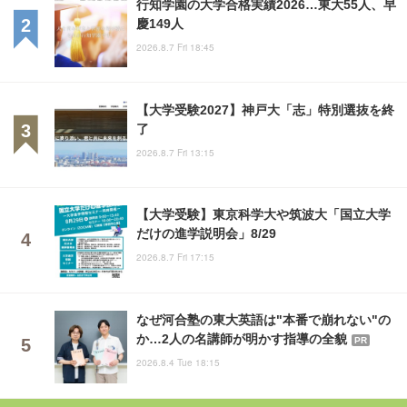
行知学園の大学合格実績2026…東大55人、早
慶149人
2026.8.7 Fri 18:45
【大学受験2027】神戸大「志」特別選抜を終
了
2026.8.7 Fri 13:15
【大学受験】東京科学大や筑波大「国立大学
だけの進学説明会」8/29
2026.8.7 Fri 17:15
なぜ河合塾の東大英語は"本番で崩れない"の
か…2人の名講師が明かす指導の全貌
PR
2026.8.4 Tue 18:15