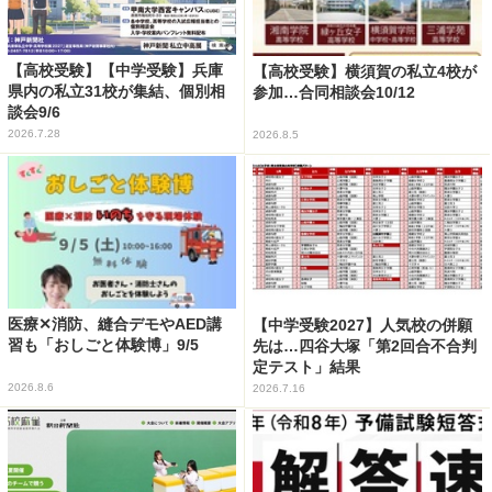
【高校受験】【中学受験】兵庫
【高校受験】横須賀の私立4校が
県内の私立31校が集結、個別相
参加…合同相談会10/12
談会9/6
2026.7.28
2026.8.5
医療✕消防、縫合デモやAED講
【中学受験2027】人気校の併願
習も「おしごと体験博」9/5
先は…四谷大塚「第2回合不合判
定テスト」結果
2026.8.6
2026.7.16