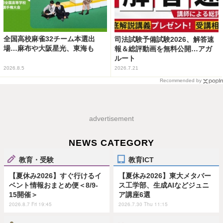
全国高校麻雀32チーム本選出
司法試験予備試験2026、解答速
場…麻布や大阪星光、東海も
報＆総評動画を無料公開…アガ
ルート
2026.8.5
2026.7.21
Recommended by
advertisement
NEWS CATEGORY
教育・受験
教育ICT
【夏休み2026】すぐ行けるイ
【夏休み2026】東大メタバー
ベント情報おまとめ便＜8/9-
ス工学部、生成AIなどジュニ
15開催＞
ア講座6選
2026.8.7 Fri 19:45
2026.7.30 Thu 11:15