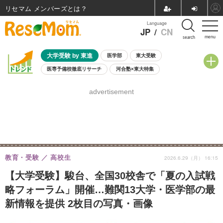
リセマム メンバーズ
Language
JP
/
CN
menu
search
大学受験 by 東進
医学部
東大受験
医専予備校徹底リサーチ
河合塾×東大特集
親子で考える大学選び
高校受験
中学受験
小学校受験
advertisement
共通テスト
夏休み
8月開催学校説明会・相談会
8月開催イベント・WS
全国公立高校 過去問
人気記事
自由研究教材（小学生向け）
自由研究教材（中学生向け）
ランキング
教育・受験
高校生
2026.6.29（月） 16:15
【大学受験】駿台、全国30校舎で「夏の入試戦
略フォーラム」開催…難関13大学・医学部の最
新情報を提供 2枚目の写真・画像