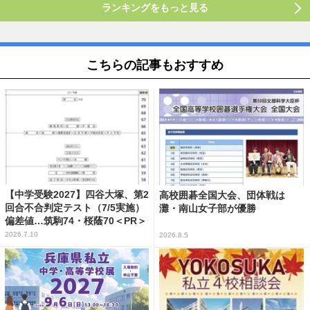
ランキングをもっと見る
こちらの記事もおすすめ
【中学受験2027】四谷大塚、第2
高校囲碁全国大会、団体戦は
回合不合判定テスト（7/5実施）
灘・南山女子部が優勝
偏差値…筑駒74・桜蔭70＜PR＞
2026.7.10
2026.8.5