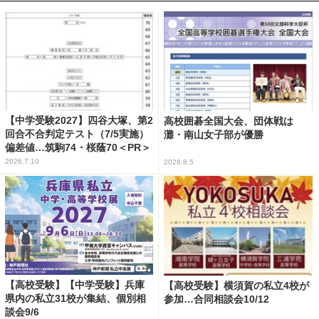
【中学受験2027】四谷大塚、第2
高校囲碁全国大会、団体戦は
回合不合判定テスト（7/5実施）
灘・南山女子部が優勝
偏差値…筑駒74・桜蔭70＜PR＞
2026.7.10
2026.8.5
【高校受験】【中学受験】兵庫
【高校受験】横須賀の私立4校が
県内の私立31校が集結、個別相
参加…合同相談会10/12
談会9/6