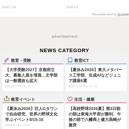
2026.7.29
2026.8.5
Recommended by
advertisement
NEWS CATEGORY
教育・受験
教育ICT
【大学受験2027】京都府立
【夏休み2026】東大メタバー
大、募集人員を増員…文学部
ス工学部、生成AIなどジュニ
は一般選抜も拡大
ア講座6選
2026.8.7 Fri 16:15
2026.7.30 Thu 11:15
教育イベント
生活・健康
【夏休み2026】巨人Gタウン
【高校野球2026夏】第3日朝
で自由研究、世界の野球文化
の部は東海大甲府が勝利、午
学ぶイベント8/15-16
後の部で八幡商と健大高崎が
激突
2026.8.7 Fri 15:15