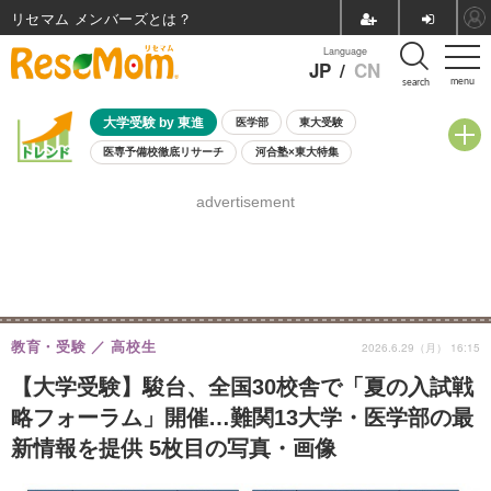
リセマム メンバーズ
Language
JP
/
CN
menu
search
大学受験 by 東進
医学部
東大受験
医専予備校徹底リサーチ
河合塾×東大特集
親子で考える大学選び
高校受験
中学受験
小学校受験
advertisement
共通テスト
夏休み
8月開催学校説明会・相談会
8月開催イベント・WS
全国公立高校 過去問
人気記事
自由研究教材（小学生向け）
自由研究教材（中学生向け）
ランキング
教育・受験
高校生
2026.6.29（月） 16:15
【大学受験】駿台、全国30校舎で「夏の入試戦
略フォーラム」開催…難関13大学・医学部の最
新情報を提供 5枚目の写真・画像