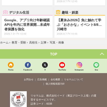
2026.8.7 Fri 12:45
デジタル生活
趣味・娯楽
Google、アプリ向け年齢確認
【夏休み2026】魚に触れて学
APIを年内に世界展開…未成年
ぶ「おさかな」イベント8/8…
者保護を強化
川崎市
2026.7.31 Fri 13:45
2026.8.7 Fri 10:45
ホーム
›
教育・受験
›
高校生
›
記事
›
写真・画像
TOP
Home
Facebook
X
YouTube
Instagram
line
お問合せ
広告掲載
会社概要
リセマムについて
個人情報保護方針
リセマムは、株式会社イード（東証グロース上場）の運
営するサービスです。
証券コード：6038