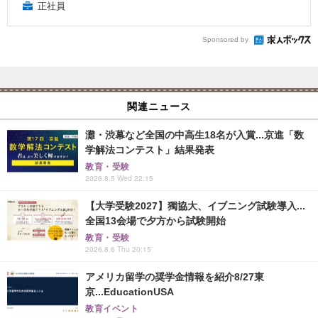
正社員
Sponsored by
関連ニュース
灘・渋幕など全国の中高生18名が入賞...京進「数
学解法コンテスト」結果発表
教育・受験
2026.8.5 Wed 22:15
【大学受験2027】獨協大、イブニング試験導入...
全国13会場で夕方から試験開始
教育・受験
2026.8.6 Thu 20:15
アメリカ留学の奨学金情報を紹介8/27東
京...EducationUSA
教育イベント