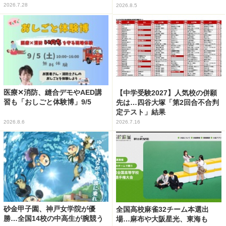
2026.7.28
2026.8.5
医療✕消防、縫合デモやAED講
【中学受験2027】人気校の併願
習も「おしごと体験博」9/5
先は…四谷大塚「第2回合不合判
定テスト」結果
2026.8.6
2026.7.16
砂金甲子園、神戸女学院が優
全国高校麻雀32チーム本選出
勝…全国14校の中高生が腕競う
場…麻布や大阪星光、東海も