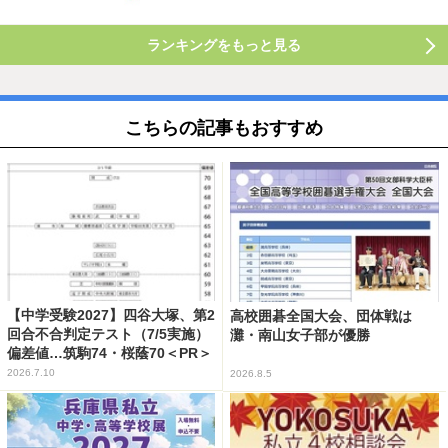
ランキングをもっと見る
こちらの記事もおすすめ
【中学受験2027】四谷大塚、第2
高校囲碁全国大会、団体戦は
回合不合判定テスト（7/5実施）
灘・南山女子部が優勝
偏差値…筑駒74・桜蔭70＜PR＞
2026.7.10
2026.8.5