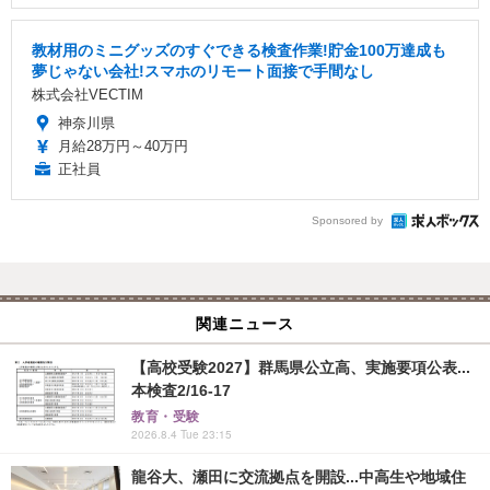
教材用のミニグッズのすぐできる検査作業!貯金100万達成も
夢じゃない会社!スマホのリモート面接で手間なし
株式会社VECTIM
神奈川県
月給28万円～40万円
正社員
Sponsored by
関連ニュース
【高校受験2027】群馬県公立高、実施要項公表...
本検査2/16-17
教育・受験
2026.8.4 Tue 23:15
龍谷大、瀬田に交流拠点を開設...中高生や地域住