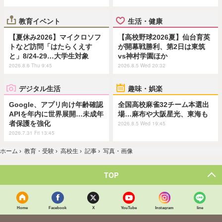
教育イベント
生活・健康
【夏休み2026】マイクロソフ
【高校野球2026夏】仙台育英
トなど訪問「はたらくえす
が開幕戦勝利、第2日は東筑
と」8/24-29…大学生対象
vs神村学園ほか
2026.8.6 Thu 9:45
2026.8.5 Wed 20:32
デジタル生活
趣味・娯楽
Google、アプリ向け年齢確認
全国高校麻雀32チーム本選出
APIを年内に世界展開…未成年
場…麻布や大阪星光、東海も
者保護を強化
2026.8.5 Wed 19:45
2026.7.31 Fri 13:45
ホーム
›
教育・受験
›
高校生
›
記事
›
写真・画像
TOP
Home
Facebook
X
YouTube
Instagram
line