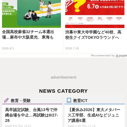
全国高校麻雀32チーム本選出
渋幕や東大寺学園など40校、高
場…麻布や大阪星光、東海も
校生クイズTOKYOラウンドへ
2026.8.5
2026.7.29
Recommended by
advertisement
NEWS CATEGORY
教育・受験
教育ICT
高卒認定試験、台風13号で沖
【夏休み2026】東大メタバー
縄会場を中止…再試験は8/27-
ス工学部、生成AIなどジュニ
28
ア講座6選
2026.8.6 Thu 10:27
2026.7.30 Thu 11:15