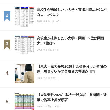
高校生が志願したい大学・東海北陸…2位は中
京大、1位は？
2026.8.4 Tue 11:45
高校生が志願したい大学・関西…2位は関西
大、1位は？
2026.8.6 Thu 9:15
【東大・京大受験2026】合否を分けた習慣の
差…駿台が明かす合格者の共通点
PR
2026.7.7 Tue 19:15
【大学受験2026】私大一般入試、首都圏・近
畿で倍率上昇が顕著
2026.7.9 Thu 19:15