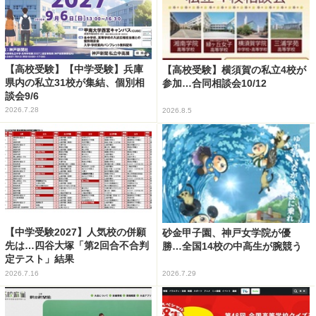
【高校受験】【中学受験】兵庫
【高校受験】横須賀の私立4校が
県内の私立31校が集結、個別相
参加…合同相談会10/12
談会9/6
2026.7.28
2026.8.5
【中学受験2027】人気校の併願
砂金甲子園、神戸女学院が優
先は…四谷大塚「第2回合不合判
勝…全国14校の中高生が腕競う
定テスト」結果
2026.7.16
2026.7.29