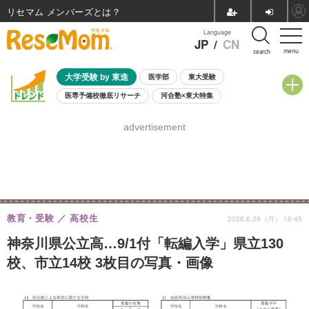
リセマム メンバーズ
Language
JP
/
CN
menu
search
大学受験 by 東進
医学部
東大受験
医専予備校徹底リサーチ
河合塾×東大特集
親子で考える大学選び
高校受験
中学受験
小学校受験
advertisement
共通テスト
夏休み
8月開催学校説明会・相談会
8月開催イベント・WS
全国公立高校 過去問
人気記事
自由研究教材（小学生向け）
自由研究教材（中学生向け）
ランキング
教育・受験
高校生
2026.6.29（月） 18:45
神奈川県公立高…9/1付「転編入学」県立130
校、市立14校 3枚目の写真・画像