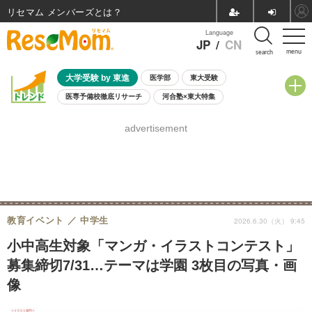
リセマム メンバーズ
Language
JP
/
CN
menu
search
大学受験 by 東進
医学部
東大受験
医専予備校徹底リサーチ
河合塾×東大特集
親子で考える大学選び
高校受験
中学受験
小学校受験
advertisement
共通テスト
夏休み
8月開催学校説明会・相談会
8月開催イベント・WS
全国公立高校 過去問
人気記事
自由研究教材（小学生向け）
自由研究教材（中学生向け）
ランキング
教育イベント
中学生
2026.6.30（火） 9:45
小中高生対象「マンガ・イラストコンテスト」
募集締切7/31…テーマは学園 3枚目の写真・画
像