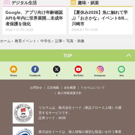
デジタル生活
趣味・娯楽
Google、アプリ向け年齢確認
【夏休み2026】魚に触れて学
APIを年内に世界展開…未成年
ぶ「おさかな」イベント8/8…
者保護を強化
川崎市
2026.7.31 Fri 13:45
2026.8.7 Fri 10:45
ホーム
›
教育イベント
›
中学生
›
記事
›
写真・画像
TOP
Home
Facebook
X
YouTube
Instagram
line
お問合せ
広告掲載
会社概要
リセマムについて
個人情報保護方針
リセマムは、株式会社イード（東証グロース上場）の運
営するサービスです。
証券コード：6038
株式会社イードは、個人情報の適切な取扱いを行う事業