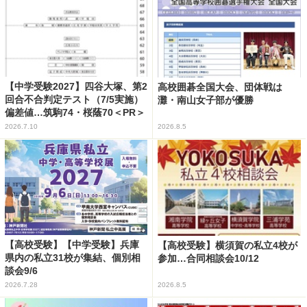
【中学受験2027】四谷大塚、第2
高校囲碁全国大会、団体戦は
回合不合判定テスト（7/5実施）
灘・南山女子部が優勝
偏差値…筑駒74・桜蔭70＜PR＞
2026.7.10
2026.8.5
【高校受験】【中学受験】兵庫
【高校受験】横須賀の私立4校が
県内の私立31校が集結、個別相
参加…合同相談会10/12
談会9/6
2026.7.28
2026.8.5