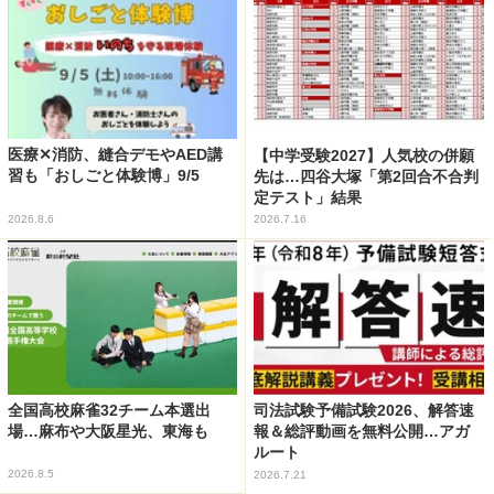
医療✕消防、縫合デモやAED講
【中学受験2027】人気校の併願
習も「おしごと体験博」9/5
先は…四谷大塚「第2回合不合判
定テスト」結果
2026.8.6
2026.7.16
全国高校麻雀32チーム本選出
司法試験予備試験2026、解答速
場…麻布や大阪星光、東海も
報＆総評動画を無料公開…アガ
ルート
2026.8.5
2026.7.21