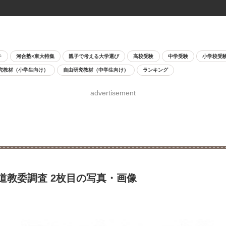
チ
河合塾×東大特集
親子で考える大学選び
高校受験
中学受験
小学校受
究教材（小学生向け）
自由研究教材（中学生向け）
ランキング
advertisement
海道教委調査 2枚目の写真・画像