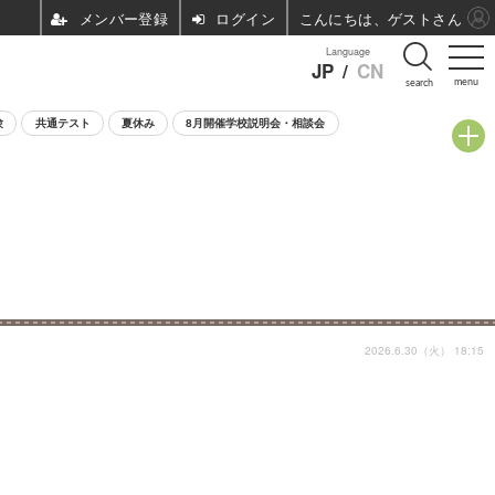
ログイン
こんにちは、ゲストさん
Language
JP
/
CN
menu
search
験
共通テスト
夏休み
8月開催学校説明会・相談会
2026.6.30（火） 18:15