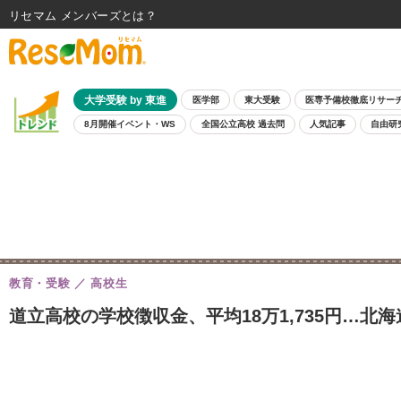
リセマム メンバーズ
大学受験 by 東進
医学部
東大受験
医専予備校徹底リサー
8月開催イベント・WS
全国公立高校 過去問
人気記事
自由研
教育・受験
高校生
道立高校の学校徴収金、平均18万1,735円…北