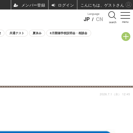
ログイン
こんにちは、ゲストさん
Language
JP
/
CN
menu
search
験
共通テスト
夏休み
8月開催学校説明会・相談会
2026.7.1（水） 12:45