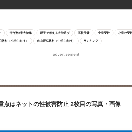
チ
河合塾×東大特集
親子で考える大学選び
高校受験
中学受験
小学校受
究教材（小学生向け）
自由研究教材（中学生向け）
ランキング
advertisement
重点はネットの性被害防止 2枚目の写真・画像