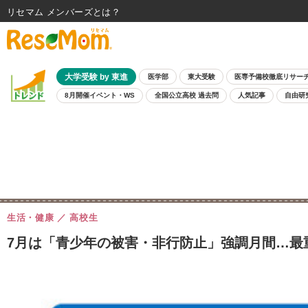
リセマム メンバーズ
大学受験 by 東進
医学部
東大受験
医専予備校徹底リサー
8月開催イベント・WS
全国公立高校 過去問
人気記事
自由研
生活・健康
高校生
7月は「青少年の被害・非行防止」強調月間…最