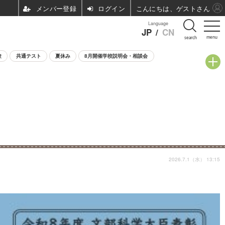
ログイン
こんにちは、ゲストさん
Language
JP
/
CN
menu
search
験
共通テスト
夏休み
8月開催学校説明会・相談会
2026.7.1（水） 13:15