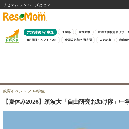
リセマム メンバーズ
大学受験 by 東進
医学部
東大受験
医専予備校徹底リサー
8月開催イベント・WS
全国公立高校 過去問
人気記事
自由研
教育イベント
中学生
【夏休み2026】筑波大「自由研究お助け隊」中