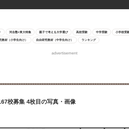
チ
河合塾×東大特集
親子で考える大学選び
高校受験
中学受験
小学校受
究教材（小学生向け）
自由研究教材（中学生向け）
ランキング
advertisement
67校募集 4枚目の写真・画像