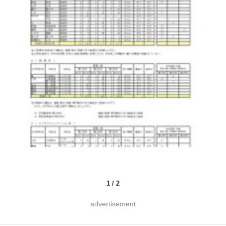
1
/
2
advertisement