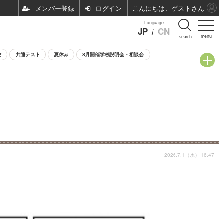
ログイン
こんにちは、ゲストさん
Language
JP
/
CN
menu
search
験
共通テスト
夏休み
8月開催学校説明会・相談会
2026.7.1（水） 16:47