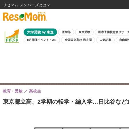
リセマム メンバーズ
大学受験 by 東進
医学部
東大受験
医専予備校徹底リサー
8月開催イベント・WS
全国公立高校 過去問
人気記事
自由研
教育・受験
高校生
東京都立高、2学期の転学・編入学…日比谷など1