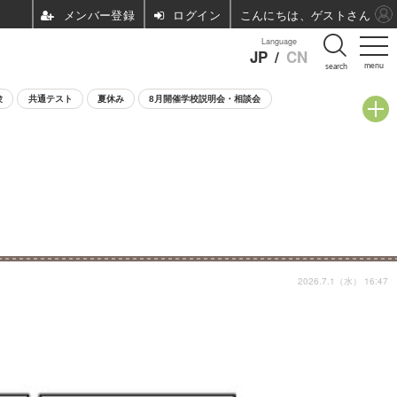
ログイン
こんにちは、ゲストさん
Language
JP
/
CN
menu
search
験
共通テスト
夏休み
8月開催学校説明会・相談会
2026.7.1（水） 16:47