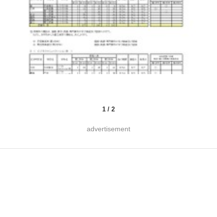
1
/
2
advertisement