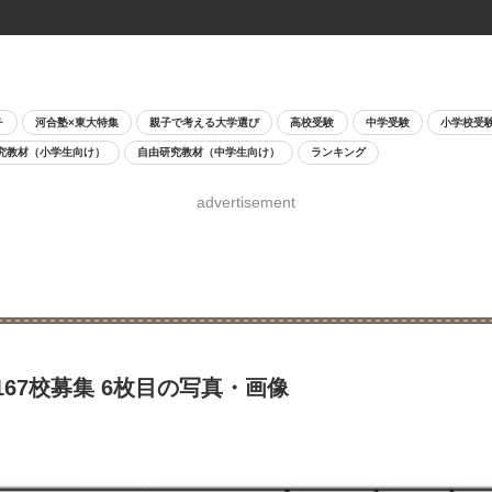
チ
河合塾×東大特集
親子で考える大学選び
高校受験
中学受験
小学校受
究教材（小学生向け）
自由研究教材（中学生向け）
ランキング
advertisement
67校募集 6枚目の写真・画像