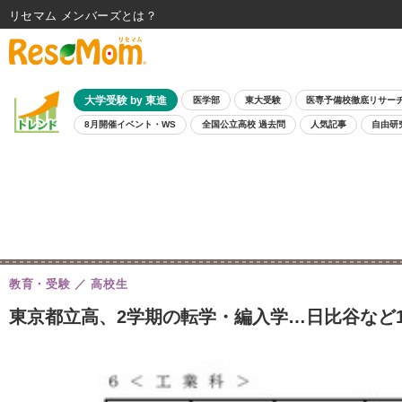
リセマム メンバーズ
大学受験 by 東進
医学部
東大受験
医専予備校徹底リサー
8月開催イベント・WS
全国公立高校 過去問
人気記事
自由研
教育・受験
高校生
東京都立高、2学期の転学・編入学…日比谷など1