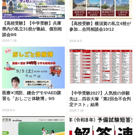
【高校受験】【中学受験】兵庫
【高校受験】横須賀の私立4校が
県内の私立31校が集結、個別相
参加…合同相談会10/12
談会9/6
2026.7.28
2026.8.5
医療✕消防、縫合デモやAED講
【中学受験2027】人気校の併願
習も「おしごと体験博」9/5
先は…四谷大塚「第2回合不合判
定テスト」結果
2026.8.6
2026.7.16