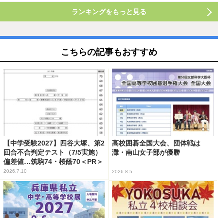
ランキングをもっと見る
こちらの記事もおすすめ
【中学受験2027】四谷大塚、第2
高校囲碁全国大会、団体戦は
回合不合判定テスト（7/5実施）
灘・南山女子部が優勝
偏差値…筑駒74・桜蔭70＜PR＞
2026.7.10
2026.8.5