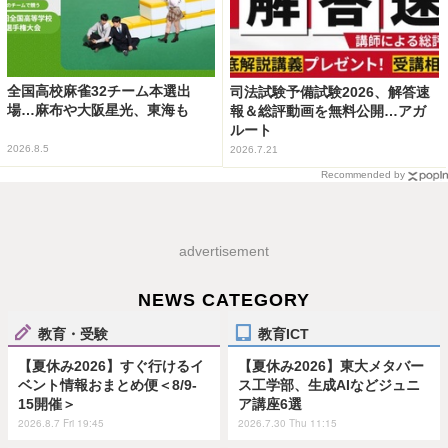
全国高校麻雀32チーム本選出
司法試験予備試験2026、解答速
場…麻布や大阪星光、東海も
報＆総評動画を無料公開…アガ
ルート
2026.8.5
2026.7.21
Recommended by
advertisement
NEWS CATEGORY
教育・受験
教育ICT
【夏休み2026】すぐ行けるイ
【夏休み2026】東大メタバー
ベント情報おまとめ便＜8/9-
ス工学部、生成AIなどジュニ
15開催＞
ア講座6選
2026.8.7 Fri 19:45
2026.7.30 Thu 11:15