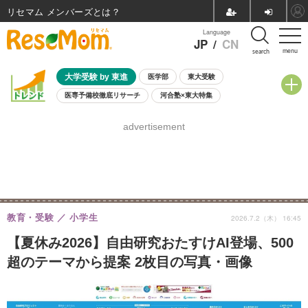
リセマム メンバーズ
Language
JP
/
CN
menu
search
大学受験 by 東進
医学部
東大受験
医専予備校徹底リサーチ
河合塾×東大特集
親子で考える大学選び
高校受験
中学受験
小学校受験
advertisement
共通テスト
夏休み
8月開催学校説明会・相談会
8月開催イベント・WS
全国公立高校 過去問
人気記事
自由研究教材（小学生向け）
自由研究教材（中学生向け）
ランキング
教育・受験
小学生
2026.7.2（木） 16:45
【夏休み2026】自由研究おたすけAI登場、500
超のテーマから提案 2枚目の写真・画像