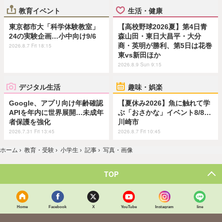
教育イベント
生活・健康
東京都市大「科学体験教室」
【高校野球2026夏】第4日青
24の実験企画…小中向け9/6
森山田・東日大昌平・大分
商・英明が勝利、第5日は花巻
2026.8.7 Fri 18:15
東vs新田ほか
2026.8.9 Sun 9:15
デジタル生活
趣味・娯楽
Google、アプリ向け年齢確認
【夏休み2026】魚に触れて学
APIを年内に世界展開…未成年
ぶ「おさかな」イベント8/8…
者保護を強化
川崎市
2026.7.31 Fri 13:45
2026.8.7 Fri 10:45
ホーム
›
教育・受験
›
小学生
›
記事
›
写真・画像
TOP
Home
Facebook
X
YouTube
Instagram
line