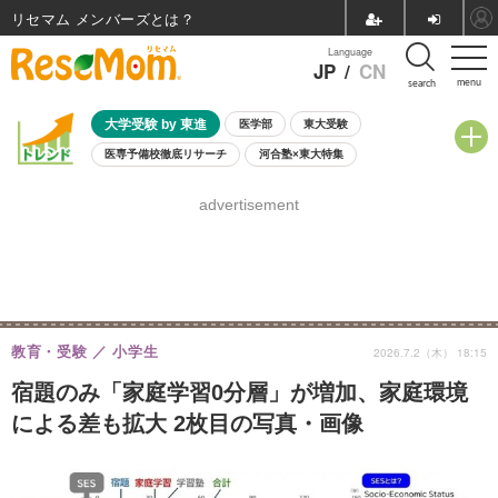
リセマム メンバーズ
Language
JP
/
CN
menu
search
大学受験 by 東進
医学部
東大受験
医専予備校徹底リサーチ
河合塾×東大特集
親子で考える大学選び
高校受験
中学受験
小学校受験
advertisement
共通テスト
夏休み
8月開催学校説明会・相談会
8月開催イベント・WS
全国公立高校 過去問
人気記事
自由研究教材（小学生向け）
自由研究教材（中学生向け）
ランキング
教育・受験
小学生
2026.7.2（木） 18:15
宿題のみ「家庭学習0分層」が増加、家庭環境
による差も拡大 2枚目の写真・画像