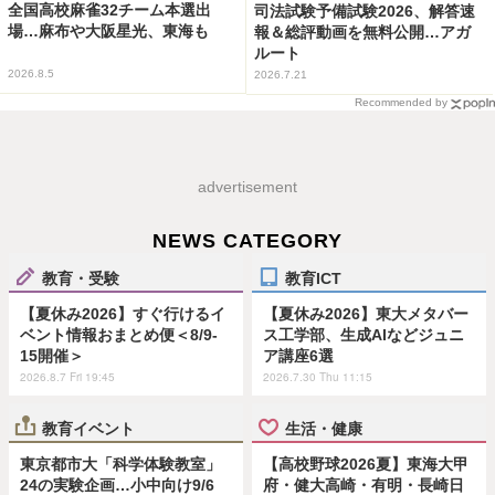
全国高校麻雀32チーム本選出
司法試験予備試験2026、解答速
場…麻布や大阪星光、東海も
報＆総評動画を無料公開…アガ
ルート
2026.8.5
2026.7.21
Recommended by
advertisement
NEWS CATEGORY
教育・受験
教育ICT
【夏休み2026】すぐ行けるイ
【夏休み2026】東大メタバー
ベント情報おまとめ便＜8/9-
ス工学部、生成AIなどジュニ
15開催＞
ア講座6選
2026.8.7 Fri 19:45
2026.7.30 Thu 11:15
教育イベント
生活・健康
東京都市大「科学体験教室」
【高校野球2026夏】東海大甲
24の実験企画…小中向け9/6
府・健大高崎・有明・長崎日