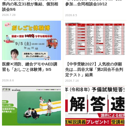
県内の私立31校が集結、個別相
参加…合同相談会10/12
談会9/6
2026.7.28
2026.8.5
医療✕消防、縫合デモやAED講
【中学受験2027】人気校の併願
習も「おしごと体験博」9/5
先は…四谷大塚「第2回合不合判
定テスト」結果
2026.8.6
2026.7.16