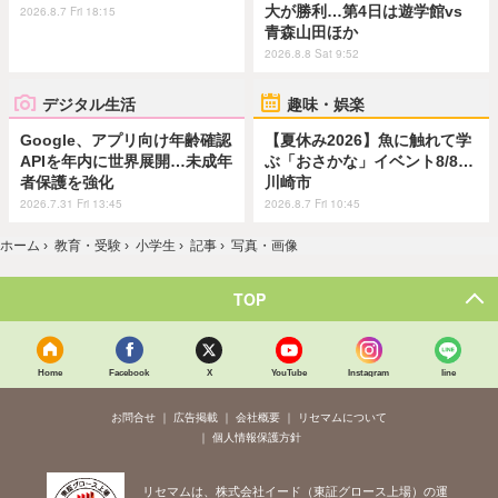
大が勝利…第4日は遊学館vs
2026.8.7 Fri 18:15
青森山田ほか
2026.8.8 Sat 9:52
デジタル生活
趣味・娯楽
Google、アプリ向け年齢確認
【夏休み2026】魚に触れて学
APIを年内に世界展開…未成年
ぶ「おさかな」イベント8/8…
者保護を強化
川崎市
2026.7.31 Fri 13:45
2026.8.7 Fri 10:45
ホーム
›
教育・受験
›
小学生
›
記事
›
写真・画像
TOP
Home
Facebook
X
YouTube
Instagram
line
お問合せ
広告掲載
会社概要
リセマムについて
個人情報保護方針
リセマムは、株式会社イード（東証グロース上場）の運