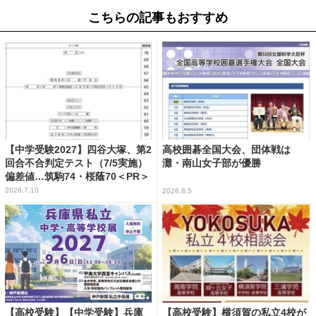
こちらの記事もおすすめ
【中学受験2027】四谷大塚、第2
高校囲碁全国大会、団体戦は
回合不合判定テスト（7/5実施）
灘・南山女子部が優勝
偏差値…筑駒74・桜蔭70＜PR＞
2026.7.10
2026.8.5
【高校受験】【中学受験】兵庫
【高校受験】横須賀の私立4校が