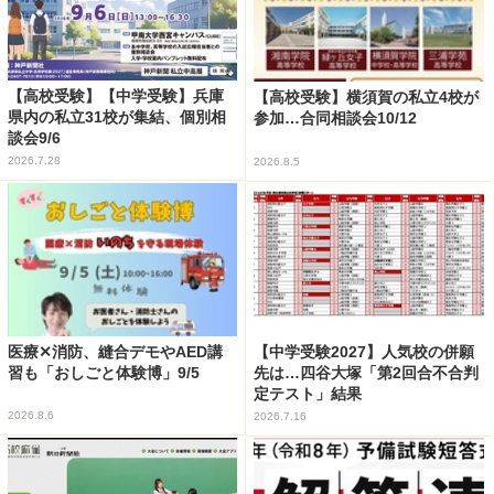
【高校受験】【中学受験】兵庫
【高校受験】横須賀の私立4校が
県内の私立31校が集結、個別相
参加…合同相談会10/12
談会9/6
2026.7.28
2026.8.5
医療✕消防、縫合デモやAED講
【中学受験2027】人気校の併願
習も「おしごと体験博」9/5
先は…四谷大塚「第2回合不合判
定テスト」結果
2026.8.6
2026.7.16