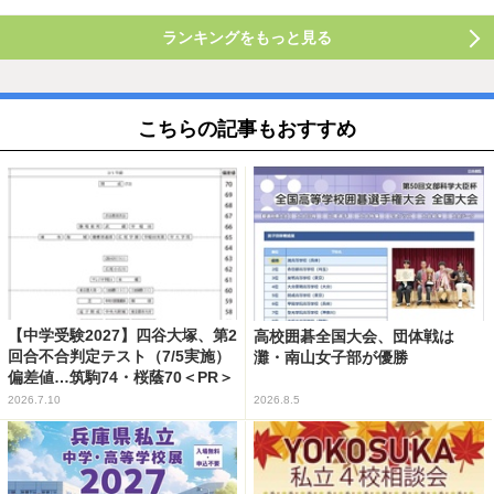
ランキングをもっと見る
こちらの記事もおすすめ
【中学受験2027】四谷大塚、第2
高校囲碁全国大会、団体戦は
回合不合判定テスト（7/5実施）
灘・南山女子部が優勝
偏差値…筑駒74・桜蔭70＜PR＞
2026.7.10
2026.8.5