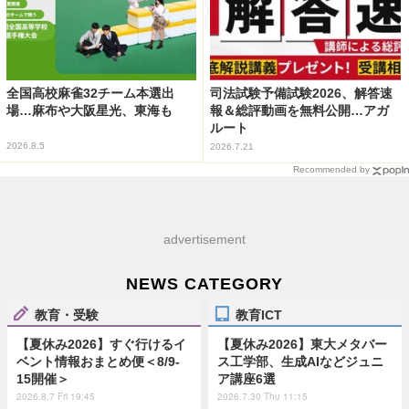
全国高校麻雀32チーム本選出
司法試験予備試験2026、解答速
場…麻布や大阪星光、東海も
報＆総評動画を無料公開…アガ
ルート
2026.8.5
2026.7.21
Recommended by
advertisement
NEWS CATEGORY
教育・受験
教育ICT
【夏休み2026】すぐ行けるイ
【夏休み2026】東大メタバー
ベント情報おまとめ便＜8/9-
ス工学部、生成AIなどジュニ
15開催＞
ア講座6選
2026.8.7 Fri 19:45
2026.7.30 Thu 11:15