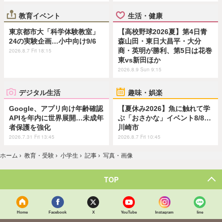
教育イベント
生活・健康
東京都市大「科学体験教室」
【高校野球2026夏】第4日青
24の実験企画…小中向け9/6
森山田・東日大昌平・大分
商・英明が勝利、第5日は花巻
2026.8.7 Fri 18:15
東vs新田ほか
2026.8.9 Sun 9:15
デジタル生活
趣味・娯楽
Google、アプリ向け年齢確認
【夏休み2026】魚に触れて学
APIを年内に世界展開…未成年
ぶ「おさかな」イベント8/8…
者保護を強化
川崎市
2026.7.31 Fri 13:45
2026.8.7 Fri 10:45
ホーム
›
教育・受験
›
小学生
›
記事
›
写真・画像
TOP
Home
Facebook
X
YouTube
Instagram
line