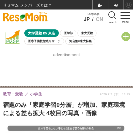
リセマム メンバーズ
Language
JP
/
CN
menu
search
大学受験 by 東進
医学部
東大受験
医専予備校徹底リサーチ
河合塾×東大特集
親子で考える大学選び
高校受験
中学受験
小学校受験
advertisement
共通テスト
夏休み
8月開催学校説明会・相談会
8月開催イベント・WS
全国公立高校 過去問
人気記事
自由研究教材（小学生向け）
自由研究教材（中学生向け）
ランキング
教育・受験
小学生
2026.7.2（木） 18:15
宿題のみ「家庭学習0分層」が増加、家庭環境
による差も拡大 4枚目の写真・画像