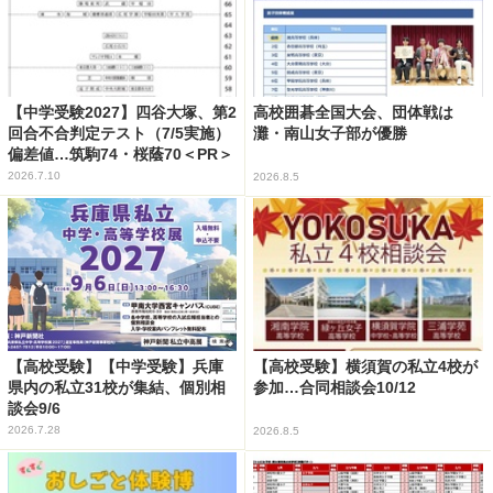
【中学受験2027】四谷大塚、第2
高校囲碁全国大会、団体戦は
回合不合判定テスト（7/5実施）
灘・南山女子部が優勝
偏差値…筑駒74・桜蔭70＜PR＞
2026.7.10
2026.8.5
【高校受験】【中学受験】兵庫
【高校受験】横須賀の私立4校が
県内の私立31校が集結、個別相
参加…合同相談会10/12
談会9/6
2026.7.28
2026.8.5