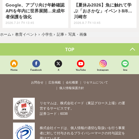
Google、アプリ向け年齢確認
【夏休み2026】魚に触れて学
APIを年内に世界展開…未成年
ぶ「おさかな」イベント8/8…
者保護を強化
川崎市
2026.7.31 Fri 13:45
2026.8.7 Fri 10:45
ホーム
›
教育イベント
›
小学生
›
記事
›
写真・画像
TOP
Home
Facebook
X
YouTube
Instagram
line
お問合せ
広告掲載
会社概要
リセマムについて
個人情報保護方針
リセマムは、株式会社イード（東証グロース上場）の運
営するサービスです。
証券コード：6038
株式会社イードは、個人情報の適切な取扱いを行う事業
者に対して付与されるプライバシーマークの付与認定を
受けています。