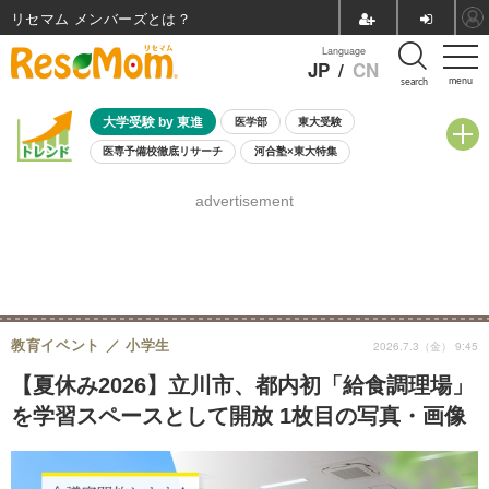
リセマム メンバーズ
Language
JP
/
CN
menu
search
大学受験 by 東進
医学部
東大受験
医専予備校徹底リサーチ
河合塾×東大特集
親子で考える大学選び
高校受験
中学受験
小学校受験
advertisement
共通テスト
夏休み
8月開催学校説明会・相談会
8月開催イベント・WS
全国公立高校 過去問
人気記事
自由研究教材（小学生向け）
自由研究教材（中学生向け）
ランキング
教育イベント
小学生
2026.7.3（金） 9:45
【夏休み2026】立川市、都内初「給食調理場」
を学習スペースとして開放 1枚目の写真・画像