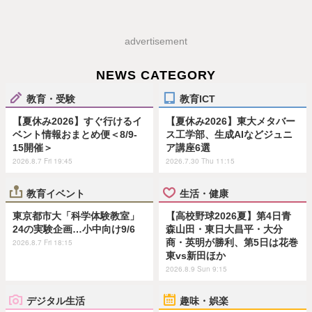
advertisement
NEWS CATEGORY
教育・受験
教育ICT
【夏休み2026】すぐ行けるイ
【夏休み2026】東大メタバー
ベント情報おまとめ便＜8/9-
ス工学部、生成AIなどジュニ
15開催＞
ア講座6選
2026.8.7 Fri 19:45
2026.7.30 Thu 11:15
教育イベント
生活・健康
東京都市大「科学体験教室」
【高校野球2026夏】第4日青
24の実験企画…小中向け9/6
森山田・東日大昌平・大分
商・英明が勝利、第5日は花巻
2026.8.7 Fri 18:15
東vs新田ほか
2026.8.9 Sun 9:15
デジタル生活
趣味・娯楽