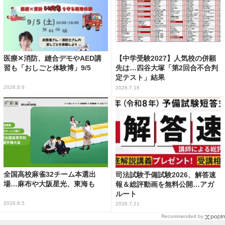
医療✕消防、縫合デモやAED講
【中学受験2027】人気校の併願
習も「おしごと体験博」9/5
先は…四谷大塚「第2回合不合判
定テスト」結果
2026.8.6
2026.7.16
全国高校麻雀32チーム本選出
司法試験予備試験2026、解答速
場…麻布や大阪星光、東海も
報＆総評動画を無料公開…アガ
ルート
2026.8.5
2026.7.21
Recommended by