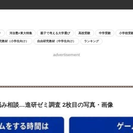
チ
河合塾×東大特集
親子で考える大学選び
高校受験
中学受験
小学校受
究教材（小学生向け）
自由研究教材（中学生向け）
ランキング
advertisement
悩み相談…進研ゼミ調査 2枚目の写真・画像