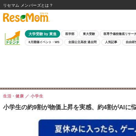
リセマム メンバーズ
大学受験 by 東進
医学部
東大受験
医専予備校徹底リサー
8月開催イベント・WS
全国公立高校 過去問
人気記事
自由研
生活・健康
小学生
小学生の約9割が物価上昇を実感、約4割がAIに