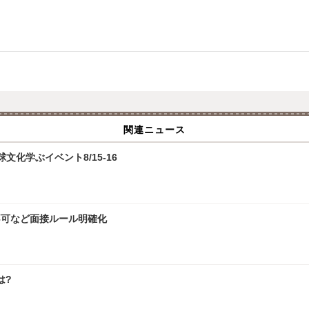
関連ニュース
化学ぶイベント8/15-16
接不可など面接ルール明確化
は?