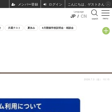
ログイン
こんにちは、ゲストさん
Language
JP
/
CN
menu
search
験
共通テスト
夏休み
8月開催学校説明会・相談会
2026.7.3（金） 10:15