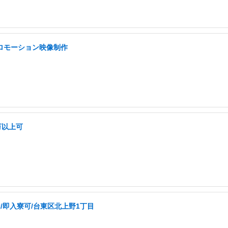
プロモーション映像制作
万以上可
/即入寮可/台東区北上野1丁目