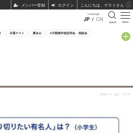
ログイン
こんにちは、ゲストさん
Language
JP
/
CN
menu
search
験
共通テスト
夏休み
8月開催学校説明会・相談会
2026.7.3（金） 10:15