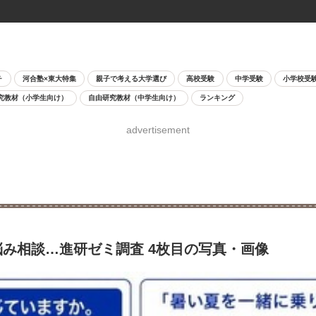
チ
河合塾×東大特集
親子で考える大学選び
高校受験
中学受験
小学校受
究教材（小学生向け）
自由研究教材（中学生向け）
ランキング
advertisement
悩み相談…進研ゼミ調査 4枚目の写真・画像