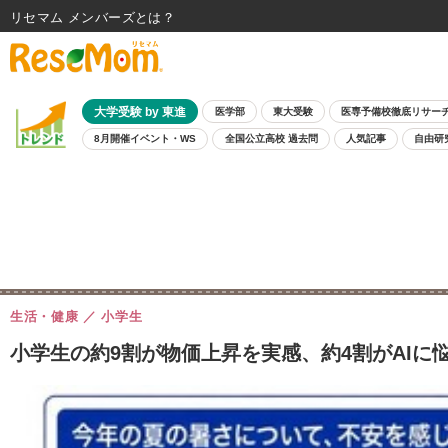
リセマム メンバーズ
大学受験 by 東進
医学部
東大受験
医専予備校徹底リサー
8月開催イベント・WS
全国公立高校 過去問
人気記事
自由研
生活・健康
小学生
小学生の約9割が物価上昇を実感、約4割がAIに