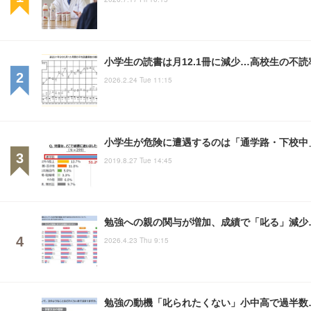
小学生の読書は月12.1冊に減少…高校生の不読率
2026.2.24 Tue 11:15
小学生が危険に遭遇するのは「通学路・下校中
2019.8.27 Tue 14:45
勉強への親の関与が増加、成績で「叱る」減少
2026.4.23 Thu 9:15
勉強の動機「叱られたくない」小中高で過半数