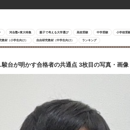
チ
河合塾×東大特集
親子で考える大学選び
高校受験
中学受験
小学校受
究教材（小学生向け）
自由研究教材（中学生向け）
ランキング
…駿台が明かす合格者の共通点 3枚目の写真・画像