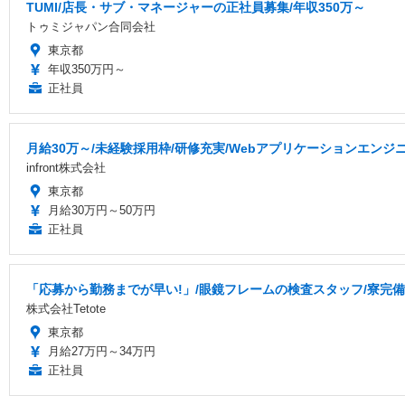
TUMI/店長・サブ・マネージャーの正社員募集/年収350万～
トゥミジャパン合同会社
東京都
年収350万円～
正社員
月給30万～/未経験採用枠/研修充実/Webアプリケーションエンジ
infront株式会社
東京都
月給30万円～50万円
正社員
「応募から勤務までが早い!」/眼鏡フレームの検査スタッフ/寮完備/
株式会社Tetote
東京都
月給27万円～34万円
正社員