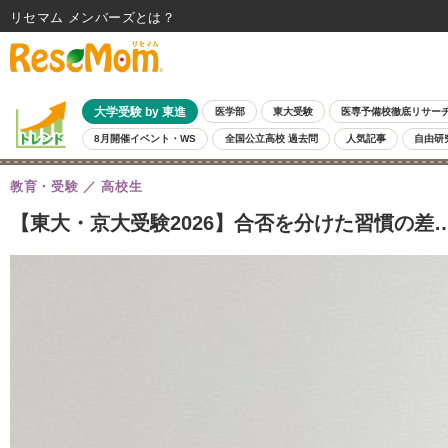
リセマム メンバーズ
大学受験 by 東進
医学部
東大受験
医専予備校徹底リサー
8月開催イベント・WS
全国公立高校 過去問
人気記事
自由研
教育・受験
高校生
【東大・京大受験2026】合否を分けた習慣の差