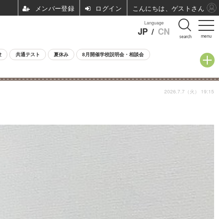
ログイン
こんにちは、ゲストさん
Language
JP
/
CN
menu
search
験
共通テスト
夏休み
8月開催学校説明会・相談会
2026.7.7（火） 19:15