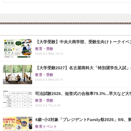
【大学受験】中央大商学部、受験生向けトークイベント..
教育・受験
2026.8.5 Wed 16:15
【大学受験2027】名古屋商科大「特別奨学生入試」
教育・受験
2026.8.5 Wed 20:15
司法試験2026、短答式の合格率79.3%...早大など
教育・受験
2026.8.6 Thu 0:45
4歳~小3対象「プレジデントFamily祭2026」9/6
教育イベント