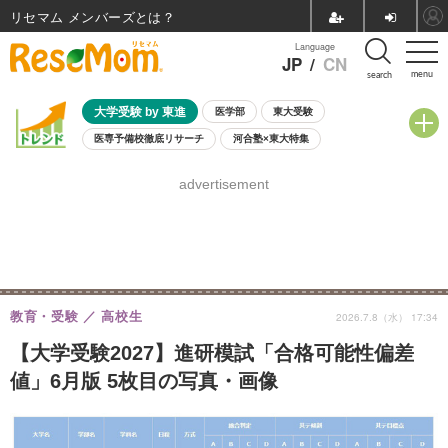
リセマム メンバーズ
Language
JP
/
CN
menu
search
大学受験 by 東進
医学部
東大受験
医専予備校徹底リサーチ
河合塾×東大特集
親子で考える大学選び
高校受験
中学受験
小学校受験
advertisement
共通テスト
夏休み
8月開催学校説明会・相談会
8月開催イベント・WS
全国公立高校 過去問
人気記事
自由研究教材（小学生向け）
自由研究教材（中学生向け）
ランキング
教育・受験
高校生
2026.7.8（水） 17:34
【大学受験2027】進研模試「合格可能性偏差
値」6月版 5枚目の写真・画像