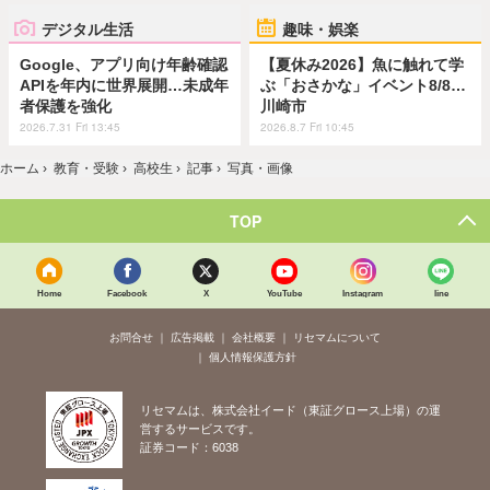
デジタル生活
趣味・娯楽
Google、アプリ向け年齢確認
【夏休み2026】魚に触れて学
APIを年内に世界展開…未成年
ぶ「おさかな」イベント8/8…
者保護を強化
川崎市
2026.7.31 Fri 13:45
2026.8.7 Fri 10:45
ホーム
›
教育・受験
›
高校生
›
記事
›
写真・画像
TOP
Home
Facebook
X
YouTube
Instagram
line
お問合せ
広告掲載
会社概要
リセマムについて
個人情報保護方針
リセマムは、株式会社イード（東証グロース上場）の運
営するサービスです。
証券コード：6038