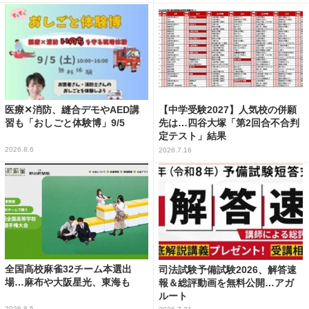
医療✕消防、縫合デモやAED講
【中学受験2027】人気校の併願
習も「おしごと体験博」9/5
先は…四谷大塚「第2回合不合判
定テスト」結果
2026.8.6
2026.7.16
全国高校麻雀32チーム本選出
司法試験予備試験2026、解答速
場…麻布や大阪星光、東海も
報＆総評動画を無料公開…アガ
ルート
2026.8.5