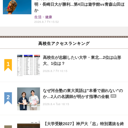
明・長崎日大が勝利...第4日は遊学館vs青森山田ほ
か
生活・健康
2026.8.7 Fri 15:52
高校生アクセスランキング
高校生が志願したい大学・東北…2位は山形
大、1位は？
2026.8.7 Fri 10:15
なぜ河合塾の東大英語は"本番で崩れない"の
か…2人の名講師が明かす指導の全貌
PR
2026.8.4 Tue 18:15
【大学受験2027】神戸大「志」特別選抜を終