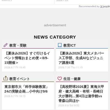
2026.7.21
Recommended by
advertisement
NEWS CATEGORY
教育・受験
教育ICT
【夏休み2026】すぐ行けるイ
【夏休み2026】東大メタバー
ベント情報おまとめ便＜8/9-
ス工学部、生成AIなどジュニ
15開催＞
ア講座6選
2026.8.7 Fri 19:45
2026.7.30 Thu 11:15
教育イベント
生活・健康
東京都市大「科学体験教室」
【高校野球2026夏】東海大甲
24の実験企画…小中向け9/6
府・健大高崎・有明・長崎日
大が勝利…第4日は遊学館vs
2026.8.7 Fri 18:15
青森山田ほか
2026.8.8 Sat 9:52