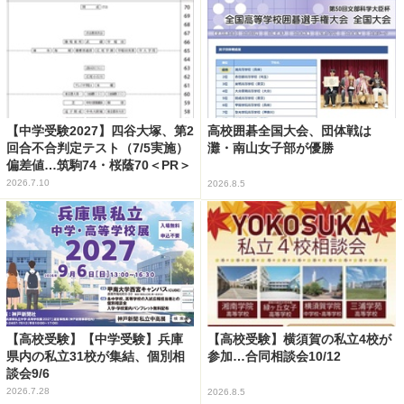
【中学受験2027】四谷大塚、第2
高校囲碁全国大会、団体戦は
回合不合判定テスト（7/5実施）
灘・南山女子部が優勝
偏差値…筑駒74・桜蔭70＜PR＞
2026.7.10
2026.8.5
【高校受験】【中学受験】兵庫
【高校受験】横須賀の私立4校が
県内の私立31校が集結、個別相
参加…合同相談会10/12
談会9/6
2026.7.28
2026.8.5