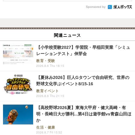
Sponsored by
関連ニュース
【小学校受験2027】学習院・早稲田実業「シミュ
レーションテスト」伸芽会
教育・受験
2026.8.6 Thu 18:15
【夏休み2026】巨人Gタウンで自由研究、世界の
野球文化学ぶイベント8/15-16
教育イベント
2026.8.6 Thu 21:15
【高校野球2026夏】東海大甲府・健大高崎・有
明・長崎日大が勝利...第4日は遊学館vs青森山田ほ
か
生活・健康
2026.8.7 Fri 15:52