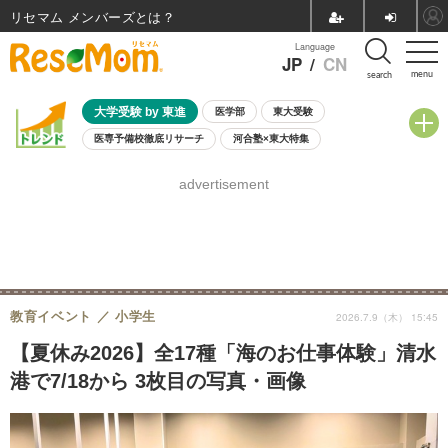
リセマム メンバーズ
Language
JP
/
CN
menu
search
大学受験 by 東進
医学部
東大受験
医専予備校徹底リサーチ
河合塾×東大特集
親子で考える大学選び
高校受験
中学受験
小学校受験
advertisement
共通テスト
夏休み
8月開催学校説明会・相談会
8月開催イベント・WS
全国公立高校 過去問
人気記事
自由研究教材（小学生向け）
自由研究教材（中学生向け）
ランキング
教育イベント
小学生
2026.7.9（木） 15:45
【夏休み2026】全17種「海のお仕事体験」清水
港で7/18から 3枚目の写真・画像