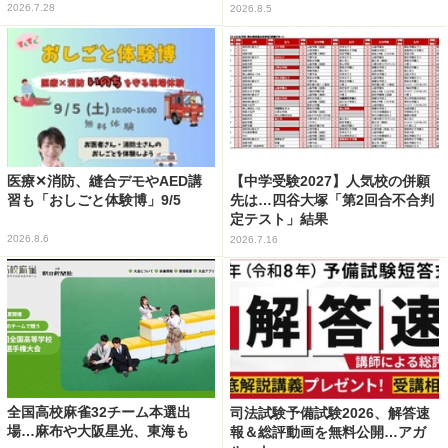
2026.7.28
2026.8.5
医療✕消防、縫合デモやAED講
【中学受験2027】人気校の併願
習も「おしごと体験博」9/5
先は…四谷大塚「第2回合不合判
定テスト」結果
2026.8.6
2026.7.16
全国高校麻雀32チーム本選出
司法試験予備試験2026、解答速
場…麻布や大阪星光、東海も
報＆総評動画を無料公開…アガ