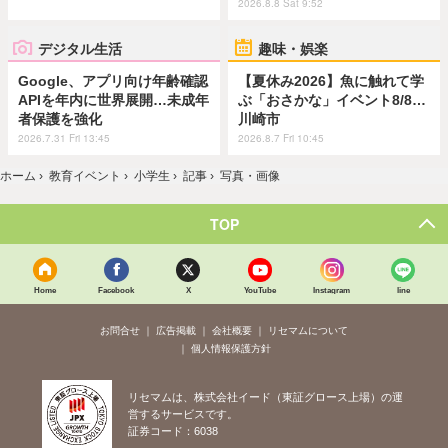
2026.8.8 Sat 9:52
デジタル生活
趣味・娯楽
Google、アプリ向け年齢確認
【夏休み2026】魚に触れて学
APIを年内に世界展開…未成年
ぶ「おさかな」イベント8/8…
者保護を強化
川崎市
2026.7.31 Fri 13:45
2026.8.7 Fri 10:45
ホーム
›
教育イベント
›
小学生
›
記事
›
写真・画像
TOP
Home
Facebook
X
YouTube
Instagram
line
お問合せ
広告掲載
会社概要
リセマムについて
個人情報保護方針
リセマムは、株式会社イード（東証グロース上場）の運
営するサービスです。
証券コード：6038