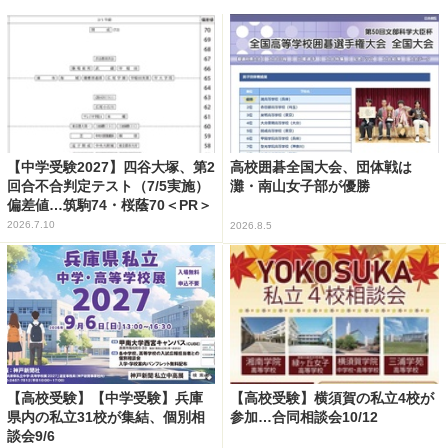
【中学受験2027】四谷大塚、第2
高校囲碁全国大会、団体戦は
回合不合判定テスト（7/5実施）
灘・南山女子部が優勝
偏差値…筑駒74・桜蔭70＜PR＞
2026.7.10
2026.8.5
【高校受験】【中学受験】兵庫
【高校受験】横須賀の私立4校が
県内の私立31校が集結、個別相
参加…合同相談会10/12
談会9/6