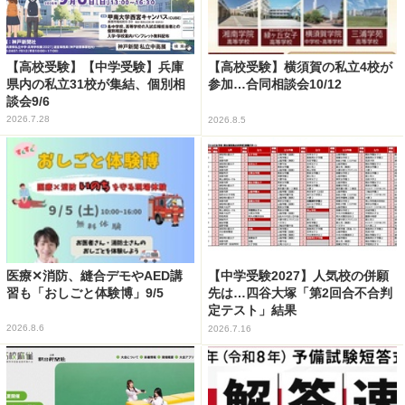
【高校受験】【中学受験】兵庫
【高校受験】横須賀の私立4校が
県内の私立31校が集結、個別相
参加…合同相談会10/12
談会9/6
2026.7.28
2026.8.5
医療✕消防、縫合デモやAED講
【中学受験2027】人気校の併願
習も「おしごと体験博」9/5
先は…四谷大塚「第2回合不合判
定テスト」結果
2026.8.6
2026.7.16