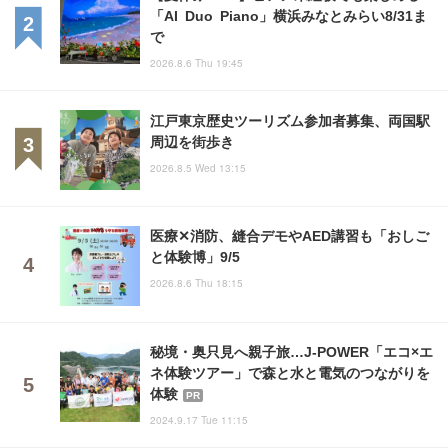
「AI Duo Piano」横浜みなとみらい8/31ま
で
2026.8.6 Thu 19:45
江戸東京歴史ツーリズム参加者募集、両国駅
周辺を街歩き
2026.8.5 Wed 13:15
医療✕消防、縫合デモやAED講習も「おしご
と体験博」9/5
2026.8.6 Thu 18:15
秘境・奥只見へ親子旅…J-POWER「エコ×エ
ネ体験ツアー」で森と水と電気のつながりを
体験
PR
2024.9.17 Tue 11:15