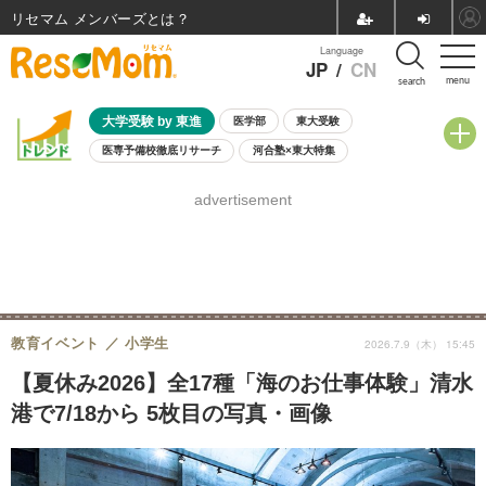
リセマム メンバーズ
Language
JP
/
CN
menu
search
大学受験 by 東進
医学部
東大受験
医専予備校徹底リサーチ
河合塾×東大特集
親子で考える大学選び
高校受験
中学受験
小学校受験
advertisement
共通テスト
夏休み
8月開催学校説明会・相談会
8月開催イベント・WS
全国公立高校 過去問
人気記事
自由研究教材（小学生向け）
自由研究教材（中学生向け）
ランキング
教育イベント
小学生
2026.7.9（木） 15:45
【夏休み2026】全17種「海のお仕事体験」清水
港で7/18から 5枚目の写真・画像