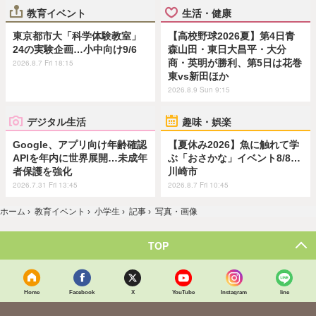
教育イベント
生活・健康
東京都市大「科学体験教室」
【高校野球2026夏】第4日青
24の実験企画…小中向け9/6
森山田・東日大昌平・大分
商・英明が勝利、第5日は花巻
2026.8.7 Fri 18:15
東vs新田ほか
2026.8.9 Sun 9:15
デジタル生活
趣味・娯楽
Google、アプリ向け年齢確認
【夏休み2026】魚に触れて学
APIを年内に世界展開…未成年
ぶ「おさかな」イベント8/8…
者保護を強化
川崎市
2026.7.31 Fri 13:45
2026.8.7 Fri 10:45
ホーム
›
教育イベント
›
小学生
›
記事
›
写真・画像
TOP
Home
Facebook
X
YouTube
Instagram
line