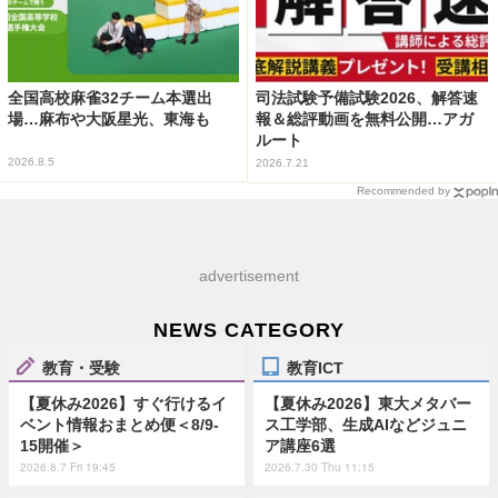
全国高校麻雀32チーム本選出
司法試験予備試験2026、解答速
場…麻布や大阪星光、東海も
報＆総評動画を無料公開…アガ
ルート
2026.8.5
2026.7.21
Recommended by
advertisement
NEWS CATEGORY
教育・受験
教育ICT
【夏休み2026】すぐ行けるイ
【夏休み2026】東大メタバー
ベント情報おまとめ便＜8/9-
ス工学部、生成AIなどジュニ
15開催＞
ア講座6選
2026.8.7 Fri 19:45
2026.7.30 Thu 11:15