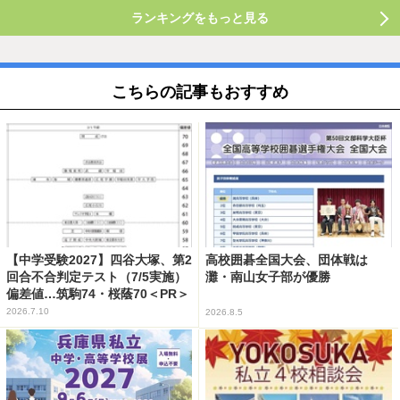
ランキングをもっと見る
こちらの記事もおすすめ
【中学受験2027】四谷大塚、第2
高校囲碁全国大会、団体戦は
回合不合判定テスト（7/5実施）
灘・南山女子部が優勝
偏差値…筑駒74・桜蔭70＜PR＞
2026.7.10
2026.8.5