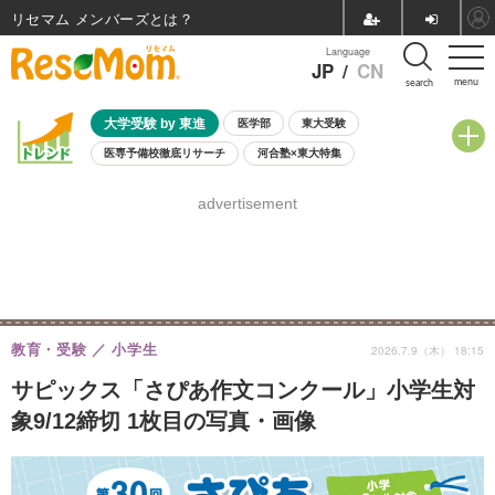
リセマム メンバーズ
Language
JP
/
CN
menu
search
大学受験 by 東進
医学部
東大受験
医専予備校徹底リサーチ
河合塾×東大特集
親子で考える大学選び
高校受験
中学受験
小学校受験
advertisement
共通テスト
夏休み
8月開催学校説明会・相談会
8月開催イベント・WS
全国公立高校 過去問
人気記事
自由研究教材（小学生向け）
自由研究教材（中学生向け）
ランキング
教育・受験
小学生
2026.7.9（木） 18:15
サピックス「さぴあ作文コンクール」小学生対
象9/12締切 1枚目の写真・画像