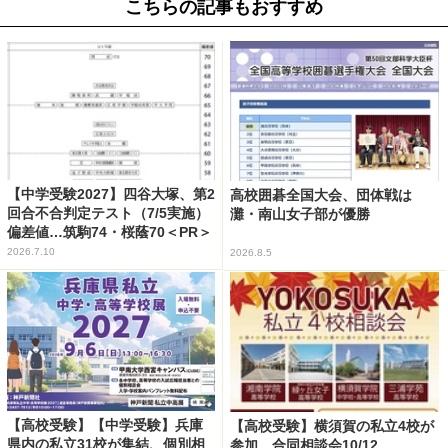
こちらの記事もおすすめ
【中学受験2027】四谷大塚、第2
高校囲碁全国大会、団体戦は
回合不合判定テスト（7/5実施）
灘・南山女子部が優勝
偏差値…筑駒74・桜蔭70＜PR＞
2026.7.10
2026.8.5
【高校受験】【中学受験】兵庫
【高校受験】横須賀の私立4校が
県内の私立31校が集結、個別相
参加…合同相談会10/12