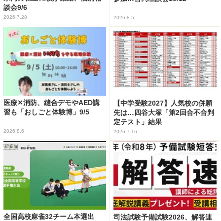
談会9/6
2026.7.28
2026.8.5
医療✕消防、縫合デモやAED講
【中学受験2027】人気校の併願
習も「おしごと体験博」9/5
先は…四谷大塚「第2回合不合判
定テスト」結果
2026.8.6
2026.7.16
全国高校麻雀32チーム本選出
司法試験予備試験2026、解答速