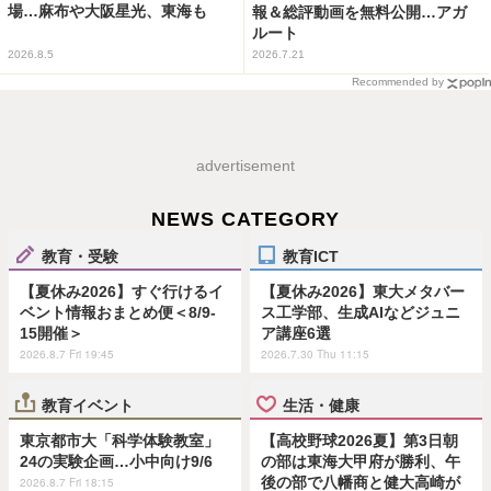
場…麻布や大阪星光、東海も
報＆総評動画を無料公開…アガ
ルート
2026.8.5
2026.7.21
Recommended by
advertisement
NEWS CATEGORY
教育・受験
教育ICT
【夏休み2026】すぐ行けるイ
【夏休み2026】東大メタバー
ベント情報おまとめ便＜8/9-
ス工学部、生成AIなどジュニ
15開催＞
ア講座6選
2026.8.7 Fri 19:45
2026.7.30 Thu 11:15
教育イベント
生活・健康
東京都市大「科学体験教室」
【高校野球2026夏】第3日朝
24の実験企画…小中向け9/6
の部は東海大甲府が勝利、午
後の部で八幡商と健大高崎が
2026.8.7 Fri 18:15