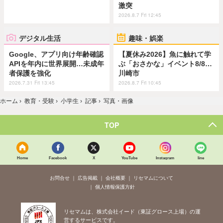
激突
2026.8.7 Fri 12:45
デジタル生活
趣味・娯楽
Google、アプリ向け年齢確認
【夏休み2026】魚に触れて学
APIを年内に世界展開…未成年
ぶ「おさかな」イベント8/8…
者保護を強化
川崎市
2026.7.31 Fri 13:45
2026.8.7 Fri 10:45
ホーム
›
教育・受験
›
小学生
›
記事
›
写真・画像
TOP
Home
Facebook
X
YouTube
Instagram
line
お問合せ
広告掲載
会社概要
リセマムについて
個人情報保護方針
リセマムは、株式会社イード（東証グロース上場）の運
営するサービスです。