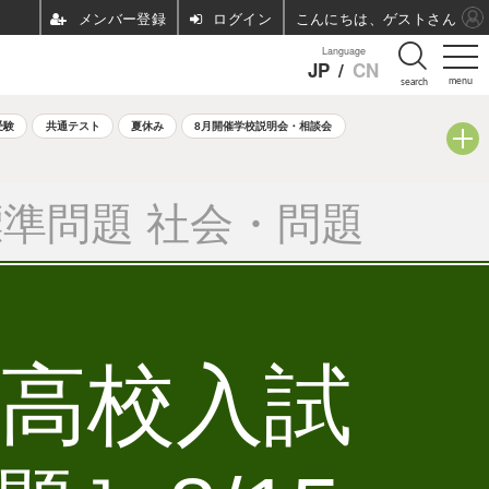
ログイン
こんにちは、ゲストさん
Language
JP
/
CN
menu
search
受験
共通テスト
夏休み
8月開催学校説明会・相談会
準問題 社会・問題
立高校入試