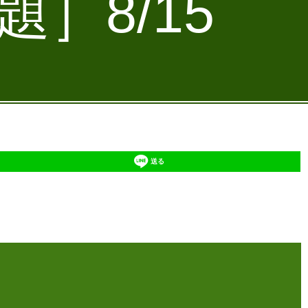
］8/15
送る
】