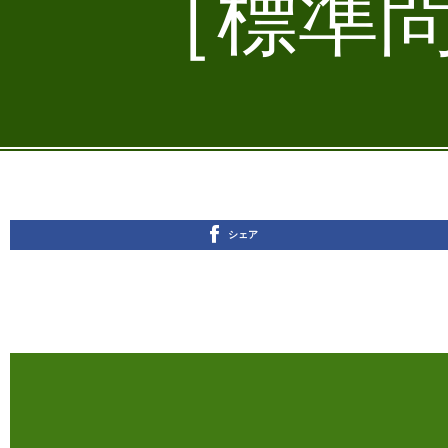
［標準問
シェア