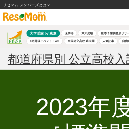
リセマム メンバーズ
大学受験 by 東進
医学部
東大受験
医専予備校徹底リサ
8月開催イベント・WS
全国公立高校 過去問
人気記事
自由
都道府県別 公立高校入
2023