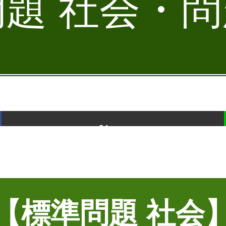
題 社会・問題
ポスト
【標準問題 社会