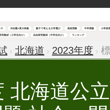
ーチ
河合塾×東大特集
親子で考える大学選び
高校受験
中学受験
小学校
研究教材（小学生向け）
自由研究教材（中学生向け）
ランキング
試
北海道
2023年度
標
年度 北海道公