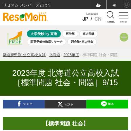
リセマム メンバーズ
Language
JP
/
CN
menu
search
大学受験 by 東進
医学部
東大受験
医専予備校徹底リサーチ
河合塾×東大特集
親子で考える大学選び
高校受験
中学受験
小学校受験
都道府県別 公立高校入試
北海道
2023年度
標準問題 社会・問題
共通テスト
夏休み
8月開催学校説明会・相談会
8月開催イベント・WS
全国公立高校 過去問
人気記事
2023年度 北海道公立高校入試
自由研究教材（小学生向け）
自由研究教材（中学生向け）
［標準問題 社会・問題］9/15
ランキング
シェア
送る
ポスト
【標準問題 社会】