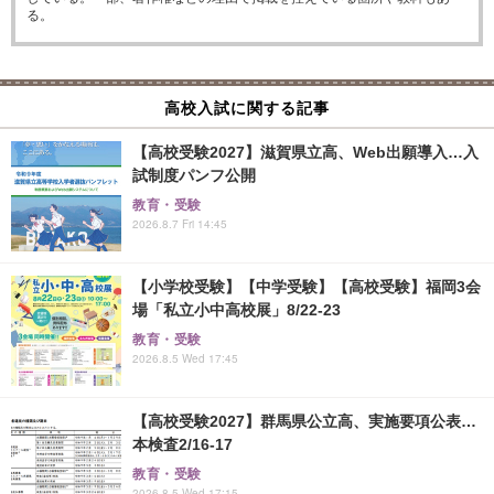
る。
高校入試に関する記事
【高校受験2027】滋賀県立高、Web出願導入…入
試制度パンフ公開
教育・受験
2026.8.7 Fri 14:45
【小学校受験】【中学受験】【高校受験】福岡3会
場「私立小中高校展」8/22-23
教育・受験
2026.8.5 Wed 17:45
【高校受験2027】群馬県公立高、実施要項公表…
本検査2/16-17
教育・受験
2026.8.5 Wed 17:15