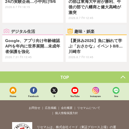
24の実験企画…小中向け9/6
の部は東海大甲府が勝利、午
後の部で八幡商と健大高崎が
2026.8.7 Fri 18:15
激突
2026.8.7 Fri 12:45
デジタル生活
趣味・娯楽
Google、アプリ向け年齢確認
【夏休み2026】魚に触れて学
APIを年内に世界展開…未成年
ぶ「おさかな」イベント8/8…
者保護を強化
川崎市
2026.7.31 Fri 13:45
2026.8.7 Fri 10:45
TOP
Home
Facebook
X
YouTube
Instagram
line
お問合せ
広告掲載
会社概要
リセマムについて
個人情報保護方針
リセマムは、株式会社イード（東証グロース上場）の運