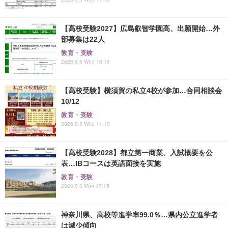
【高校受験2027】広島叡智学園高、出願開始…外
部募集は22人
教育・受験
2026.8.5 Wed 16:15
【高校受験】横須賀の私立4校が参加…合同相談会
10/12
教育・受験
2026.8.5 Wed 11:15
【高校受験2028】都立第一商業、入試概要を公
表…IBコースは英語面接を実施
教育・受験
2026.8.3 Mon 17:15
神奈川県、高校等進学率99.0％…県内公立進学者
は減少傾向