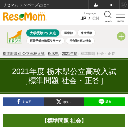
リセマム メンバーズ
Language
JP
/
CN
menu
search
大学受験 by 東進
医学部
東大受験
医専予備校徹底リサーチ
河合塾×東大特集
親子で考える大学選び
高校受験
中学受験
小学校受験
都道府県別 公立高校入試
栃木県
2021年度
標準問題 社会・正答
共通テスト
夏休み
8月開催学校説明会・相談会
8月開催イベント・WS
全国公立高校 過去問
人気記事
2021年度 栃木県公立高校入試
自由研究教材（小学生向け）
自由研究教材（中学生向け）
［標準問題 社会・正答］
ランキング
シェア
送る
ポスト
【標準問題 社会】