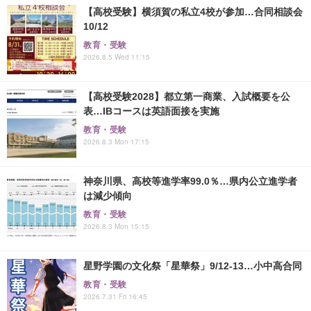
【高校受験】横須賀の私立4校が参加…合同相談会
10/12
教育・受験
2026.8.5 Wed 11:15
【高校受験2028】都立第一商業、入試概要を公
表…IBコースは英語面接を実施
教育・受験
2026.8.3 Mon 17:15
神奈川県、高校等進学率99.0％…県内公立進学者
は減少傾向
教育・受験
2026.8.3 Mon 15:15
星野学園の文化祭「星華祭」9/12-13…小中高合同
教育・受験
2026.7.31 Fri 16:45