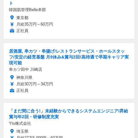
ト
韓国肌管理Belle本部
東京都
月給35万円～60万円
正社員
居酒屋, 串カツ・串揚げ/レストランサービス・ホールスタッ
フ/安定の経営基盤 月9休み&賞与2回!高待遇で早期キャリア実
現可能
串カツ田中 川崎店
神奈川県
月給30万円～34万円
正社員
「まだ間に合う!」未経験からできるシステムエンジニア/昇給
賞与年2回・研修制度充実
Yts株式会社
埼玉県
月給27万5,000円～60万円