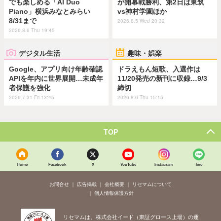
でも楽しめる「AI Duo
が開幕戦勝利、第2日は東筑
Piano」横浜みなとみらい
vs神村学園ほか
8/31まで
2026.8.5 Wed 20:32
2026.8.6 Thu 19:45
デジタル生活
趣味・娯楽
Google、アプリ向け年齢確認
ドラえもん短歌、入選作は
APIを年内に世界展開…未成年
11/20発売の新刊に収録…9/3
者保護を強化
締切
2026.7.31 Fri 13:45
2026.8.6 Thu 15:15
TOP
Home
Facebook
X
YouTube
Instagram
line
お問合せ
広告掲載
会社概要
リセマムについて
個人情報保護方針
リセマムは、株式会社イード（東証グロース上場）の運