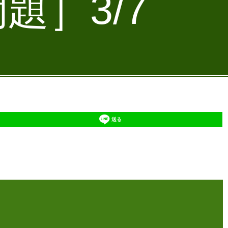
題］3/7
送る
】