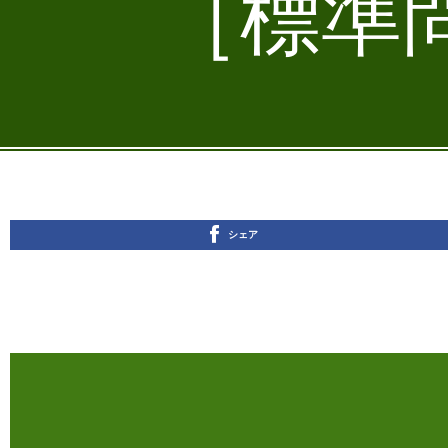
［標準問
シェア