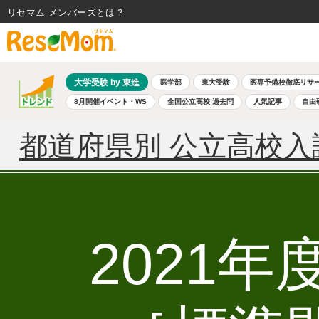
リセマム メンバーズ
大学受験 by 東進
医学部
東大受験
医専予備校徹底リサ
8月開催イベント・WS
全国公立高校 過去問
人気記事
自由
都道府県別 公立高校入
2021