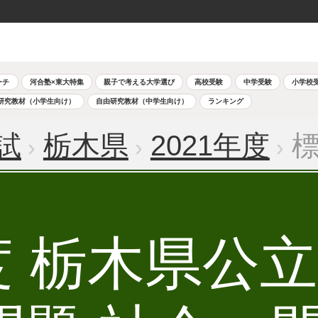
ーチ
河合塾×東大特集
親子で考える大学選び
高校受験
中学受験
小学校
研究教材（小学生向け）
自由研究教材（中学生向け）
ランキング
試
栃木県
2021年度
標
年度 栃木県公