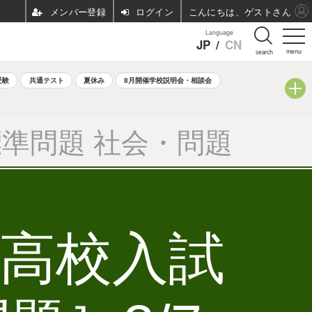
ログイン
こんにちは、ゲストさん
Language
JP
/
CN
menu
search
受験
共通テスト
夏休み
8月開催学校説明会・相談会
準問題 社会・問題
立高校入試