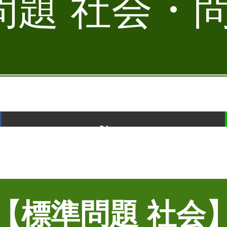
題 社会・問
ポスト
【標準問題 社会