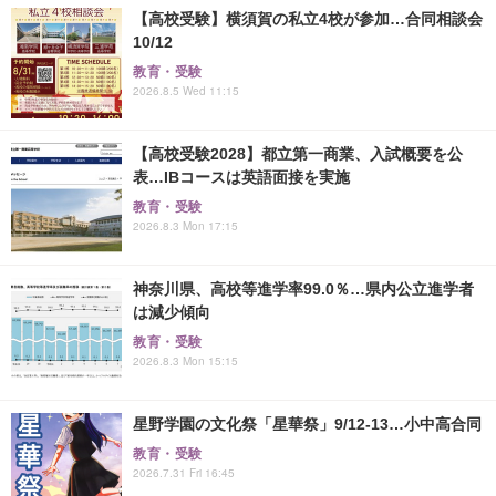
【高校受験】横須賀の私立4校が参加…合同相談会
10/12
教育・受験
2026.8.5 Wed 11:15
【高校受験2028】都立第一商業、入試概要を公
表…IBコースは英語面接を実施
教育・受験
2026.8.3 Mon 17:15
神奈川県、高校等進学率99.0％…県内公立進学者
は減少傾向
教育・受験
2026.8.3 Mon 15:15
星野学園の文化祭「星華祭」9/12-13…小中高合同
教育・受験
2026.7.31 Fri 16:45