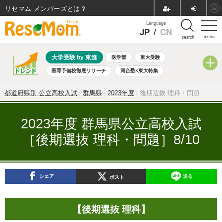
リセマム メンバーズ
Language
JP
/
CN
menu
search
大学受験 by 東進
医学部
東大受験
医専予備校徹底リサーチ
河合塾×東大特集
親子で考える大学選び
高校受験
中学受験
小学校受験
都道府県別 公立高校入試
群馬県
2023年度
後期選抜 理科・問題
共通テスト
夏休み
8月開催学校説明会・相談会
8月開催イベント・WS
全国公立高校 過去問
人気記事
2023年度 群馬県公立高校入試
自由研究教材（小学生向け）
自由研究教材（中学生向け）
［後期選抜 理科・問題］8/10
ランキング
シェア
送る
ポスト
【後期選抜 理科】