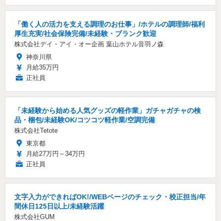
「働く人の活力を支える調理のお仕事」/ホテルの調理師/福利
厚生充実/社会保険完備/未経験・ブランク歓迎
株式会社デイ・アイ・オー企画 葉山ホテル音羽ノ森
神奈川県
月給35万円
正社員
「未経験から始める人気グッズの軽作業」ガチャガチャの検
品・梱包/未経験OK/コツコツ軽作業/空調完備
株式会社Tetote
東京都
月給27万円～34万円
正社員
文字入力ができればOK!/WEBページのチェック・校正担当/年
間休日125日以上/未経験活躍
株式会社GUM