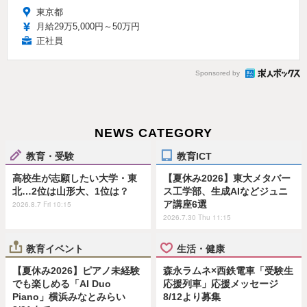
東京都
月給29万5,000円～50万円
正社員
Sponsored by
NEWS CATEGORY
教育・受験
教育ICT
高校生が志願したい大学・東
【夏休み2026】東大メタバー
北…2位は山形大、1位は？
ス工学部、生成AIなどジュニ
ア講座6選
2026.8.7 Fri 10:15
2026.7.30 Thu 11:15
教育イベント
生活・健康
【夏休み2026】ピアノ未経験
森永ラムネ×西鉄電車「受験生
でも楽しめる「AI Duo
応援列車」応援メッセージ
Piano」横浜みなとみらい
8/12より募集