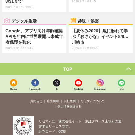
8/31まで
2026.8.7 Fri 9:15
2026.8.6 Thu 19:45
デジタル生活
趣味・娯楽
Google、アプリ向け年齢確認
【夏休み2026】魚に触れて学
APIを年内に世界展開…未成年
ぶ「おさかな」イベント8/8…
者保護を強化
川崎市
2026.7.31 Fri 13:45
2026.8.7 Fri 10:45
TOP
Home
Facebook
X
YouTube
Instagram
line
お問合せ
広告掲載
会社概要
リセマムについて
個人情報保護方針
リセマムは、株式会社イード（東証グロース上場）の運
営するサービスです。
証券コード：6038